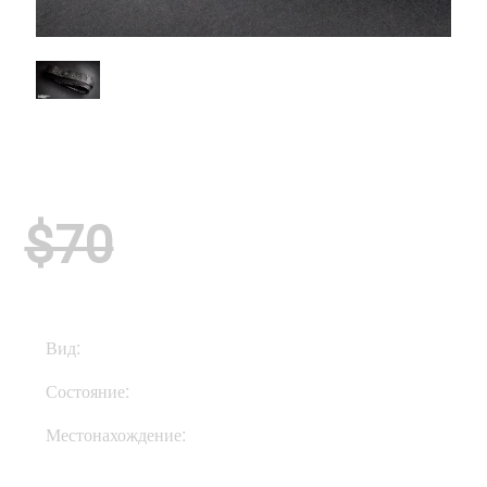
$70
Вид:
Ремни
Состояние:
Used
Местонахождение:
В Украине