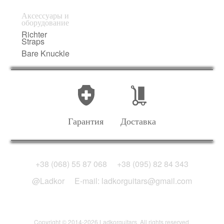
Аксессуары и
оборудование
Richter
Straps
Bare Knuckle
Гарантия
Доставка
+38 (068) 55 87 068
+38 (095) 82 84 343
@Ladkor
E-mail: ladkorguitars@gmail.com
Copyright © 2014-2026 Ladkorguitars. All rights reserved.