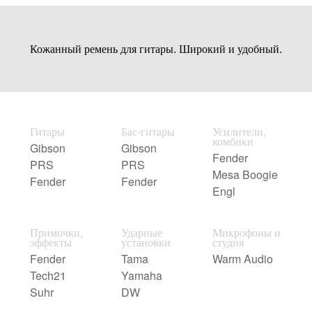
Кожанный ремень для гитары. Широкий и удобный.
Гитары
Бас-гитары
Усилители,
комбики
Gibson
Gibson
Fender
PRS
PRS
Mesa Boogie
Fender
Fender
Engl
Примочки,
Ударные
Микрофоны и
эффекты
установки
студия
Fender
Tama
Warm Audio
Tech21
Yamaha
Suhr
DW