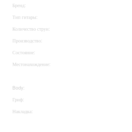
Бренд:
Jackson
Тип гитары:
Электрогитары
Количество струн:
Шестиструнные
Производство:
Индонезия
Состояние:
New
Местонахождение:
В Украине
Body:
Тополь
Гриф:
Клен
Накладка:
Амарант
Купить