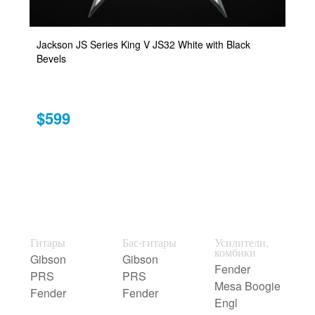
Jackson JS Series King V JS32 White with Black
Bevels
$599
Гитары
Бас-гитары
Усилители,
комбики
Gibson
Gibson
Fender
PRS
PRS
Mesa Boogie
Fender
Fender
Engl