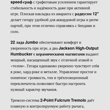
speed-гриф
с графитовым усилением гарантирует
стабильность и надёжность даже при активной
игре. Плоская накладка из амаранта с
радиусом 12"
делает гитару удобной для аккордовой игры и ритм-
партий, при этом отлично справляясь с бендами и
соло.
22 лада Jumbo
обеспечивают комфорт и
уверенность при игре, а два
Jackson High-Output
Humbucker с керамическими магнитами
выдают
мощный, насыщенный звук с отличной атакой и
«телом». Гитара одинаково уверенно чувствует себя
в роке, хард-роке и металле. Управление простое и
понятное: громкость, тон и трёхпозиционный
переключатель позволяют быстро настроить
нужный характер звучания.
Тремоло-система
2-Point Fulcrum Tremolo
даёт
плавную и контролируемую работу рычага,