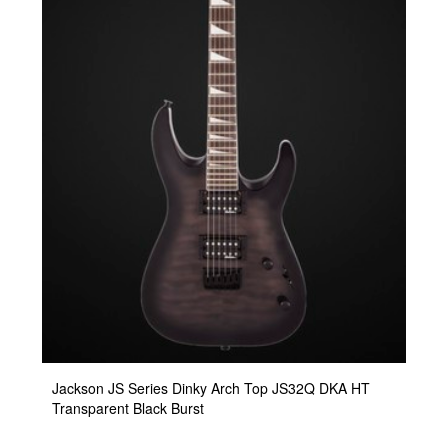
Jackson JS Series Dinky Arch Top JS32Q DKA HT
Transparent Black Burst