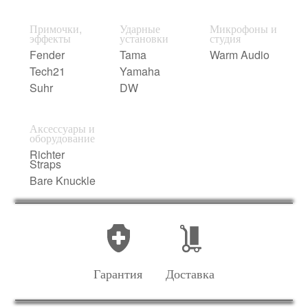
Примочки,
Ударные
Микрофоны и
эффекты
установки
студия
Fender
Tama
Warm Audio
Tech21
Yamaha
Suhr
DW
Аксессуары и
оборудование
Richter
Straps
Bare Knuckle
Гарантия
Доставка