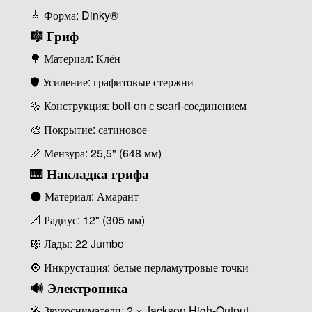
🎸 Форма: Dinky®
🎼 Гриф
🌳 Материал: Клён
🛡 Усиление: графитовые стержни
🔩 Конструкция: bolt-on с scarf-соединением
🎨 Покрытие: сатиновое
📏 Мензура: 25,5" (648 мм)
🎹 Накладка грифа
🌑 Материал: Амарант
📐 Радиус: 12" (305 мм)
🎼 Лады: 22 Jumbo
🔘 Инкрустация: белые перламутровые точки
🔊 Электроника
🎤 Звукосниматели: 2 × Jackson High-Output