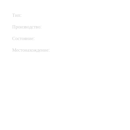
Тип:
Примочки
Производство:
Великобритания
Состояние:
New
Местонахождение:
В Украине