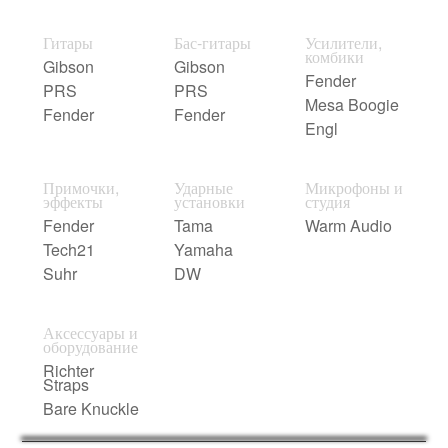
Гитары
Бас-гитары
Усилители,
комбики
Gibson
Gibson
Fender
PRS
PRS
Mesa Boogie
Fender
Fender
Engl
Примочки,
Ударные
Микрофоны и
эффекты
установки
студия
Fender
Tama
Warm Audio
Tech21
Yamaha
Suhr
DW
Аксессуары и
оборудование
Richter
Straps
Bare Knuckle