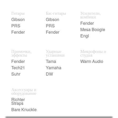
Гитары
Бас-гитары
Усилители,
комбики
Gibson
Gibson
Fender
PRS
PRS
Mesa Boogie
Fender
Fender
Engl
Примочки,
Ударные
Микрофоны и
эффекты
установки
студия
Fender
Tama
Warm Audio
Tech21
Yamaha
Suhr
DW
Аксессуары и
оборудование
Richter
Straps
Bare Knuckle