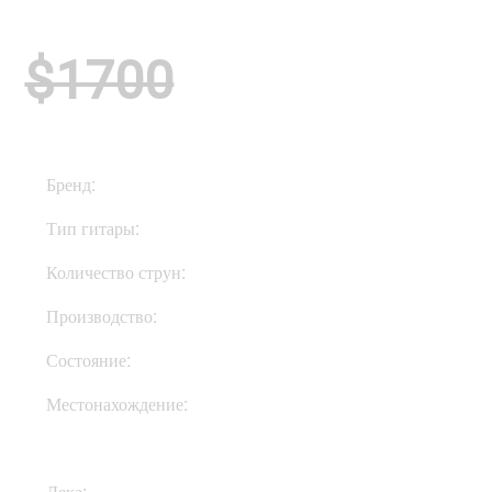
$1700
Бренд:
G & L
Тип гитары:
Электрогитары
Количество струн:
Пятиструнные
Производство:
США
Состояние:
Used
Местонахождение:
В Украине
Дека:
Ясень