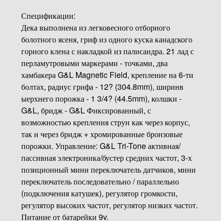
Спецификации:
Дека выполнена из легковесного отборного
болотного ясеня, гриф из одного куска канадского
горного клена с накладкой из палисандра. 21 лад с
перламутровыми маркерами - точками, два
хамбакера G&L Magnetic Field, крепление на 6-ти
болтах, радиус грифа - 12? (304.8mm), ширинв
ыерхнего порожка - 1 3/4? (44.5mm), колшки -
G&L, бридж - G&L Фиксированный, с
возможностью крепления струн как через корпус,
так и через бридж + хромированные бронзовые
порожки. Управление: G&L Tri-Tone активная/
пассивная электроника/бустер средних частот, 3-х
позиционный мини переключатель датчиков, мини
переключатель последовательно / параллельно
(подключения катушек), регулятор громкости,
регулятор высоких частот, регулятор низких частот.
Питание от батарейки 9v.