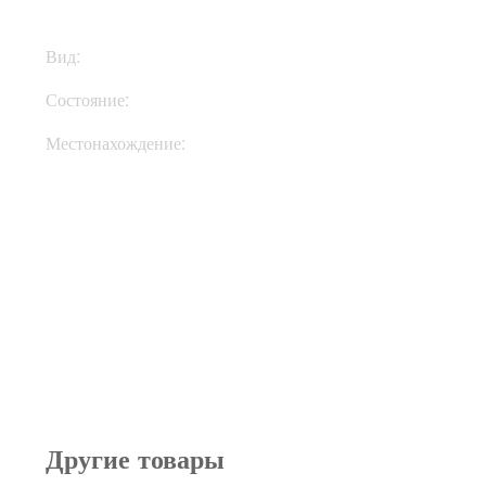
Вид:
Гитарные запчасти
Состояние:
New
Местонахождение:
В Украине
Другие товары