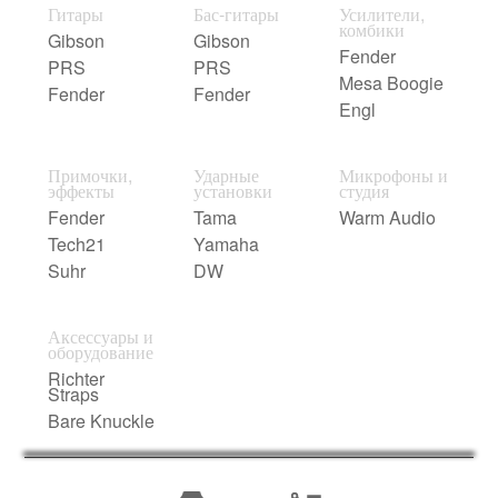
Гитары
Бас-гитары
Усилители,
комбики
Gibson
Gibson
Fender
PRS
PRS
Mesa Boogie
Fender
Fender
Engl
Примочки,
Ударные
Микрофоны и
эффекты
установки
студия
Fender
Tama
Warm Audio
Tech21
Yamaha
Suhr
DW
Аксессуары и
оборудование
Richter
Straps
Bare Knuckle