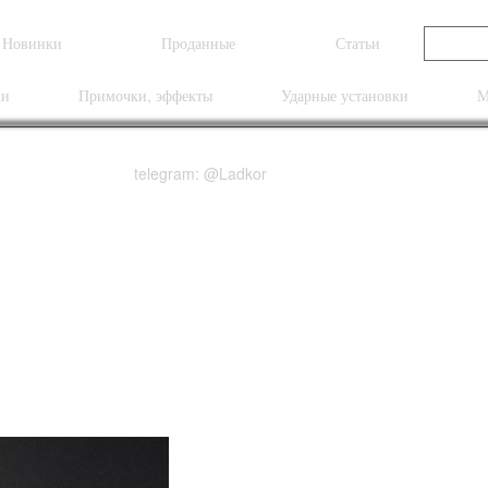
Новинки
Проданные
Статьи
ки
Примочки, эффекты
Ударные установки
М
telegram: @Ladkor
ng Signature Covered 
p