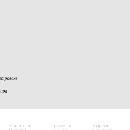
етровске
мира
Усилители,
Примочки,
Ударные
комбики
эффекты
установки