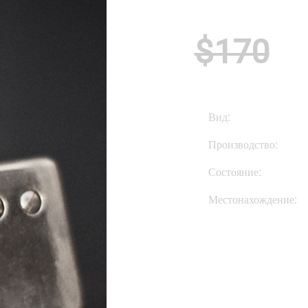
$170
Вид:
Производство:
Состояние:
Местонахождение: