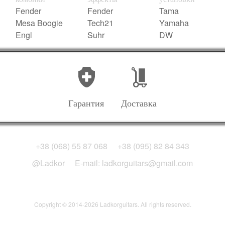
Fender
Fender
Tama
Mesa Boogie
Tech21
Yamaha
Engl
Suhr
DW
Гарантия
Доставка
+38 (068) 55 87 068
+38 (095) 82 84 343
@Ladkor
E-mail: ladkorguitars@gmail.com
Copyright © 2014-2026 Ladkorguitars. All rights reserved.