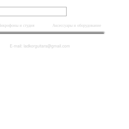
икрофоны и студия
Аксессуары и оборудование
E-mail: ladkorguitars@gmail.com
edal NEW