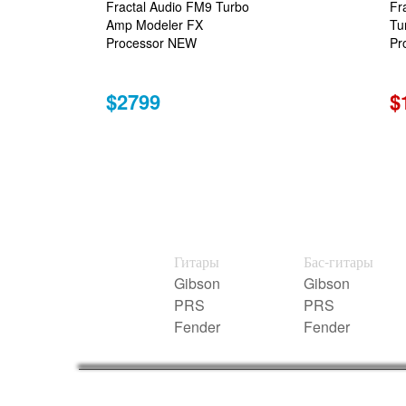
Fractal Audio FM9 Turbo
Fr
Amp Modeler FX
Tu
Processor NEW
Pr
$2799
$
Гитары
Бас-гитары
Gibson
Gibson
PRS
PRS
Fender
Fender