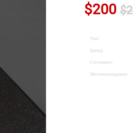
$200
$2
Тип:
Бренд:
Состояние:
Местонахождение:
Купить