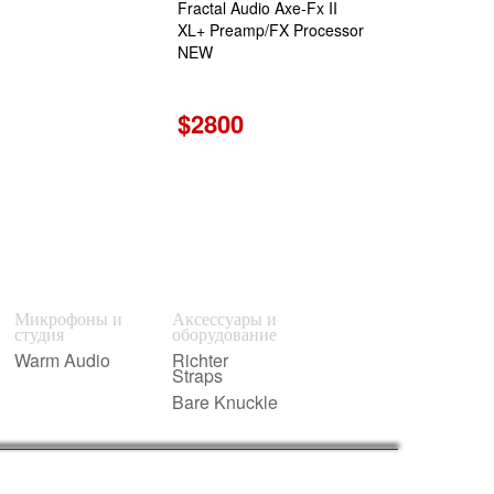
Fractal Audio Axe-Fx II
XL+ Preamp/FX Processor
NEW
$2800
Микрофоны и
Аксессуары и
студия
оборудование
Warm Audio
Richter
Straps
Bare Knuckle