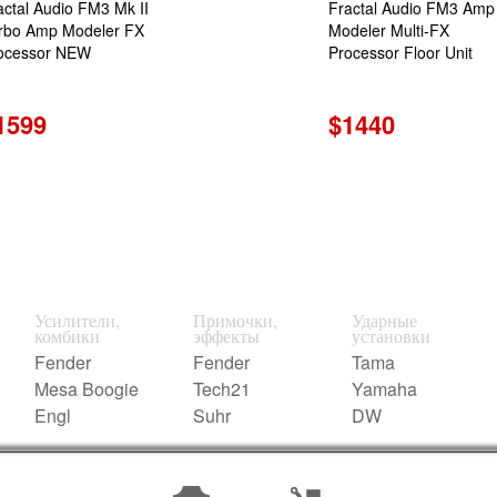
actal Audio FM3 Mk II
Fractal Audio FM3 Amp
rbo Amp Modeler FX
Modeler Multi-FX
ocessor NEW
Processor Floor Unit
1599
$1440
Усилители,
Примочки,
Ударные
комбики
эффекты
установки
Fender
Fender
Tama
Mesa Boogie
Tech21
Yamaha
Engl
Suhr
DW