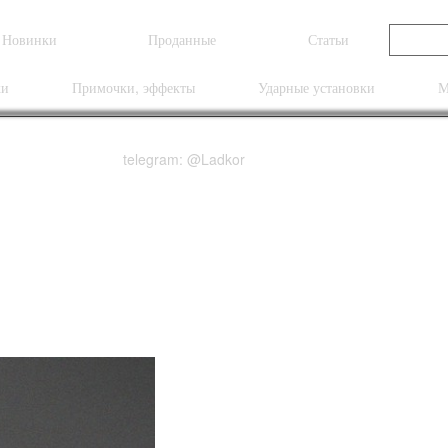
Новинки
Проданные
Статьи
ки
Примочки, эффекты
Ударные установки
М
telegram: @Ladkor
1 Expression Volume P