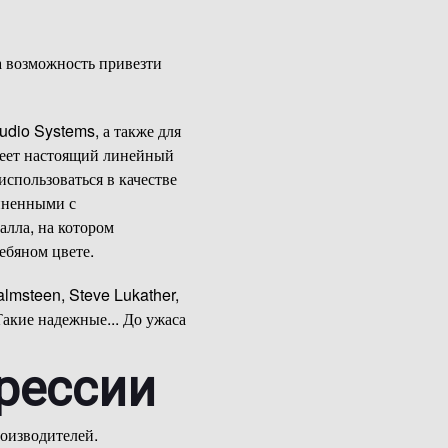
да возможность привезти
Audio Systems, а также для
меет настоящий линейный
спользоваться в качестве
иненными с
алла, на котором
ебяном цвете.
lmsteen, Steve Lukather,
Такие надежные... До ужаса
рессии
роизводителей.