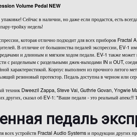
ression Volume Pedal NEW
упаковке! Сейчас в наличии, но даже если продастся, есть всег
 пару-тройку недель!
кспрессии, которая отлично подходит для всех приборов Fractal 
ителей. В отличие от большинства педалей экспрессии, EV-1 и
редачами и длинным и мягким ходом педали. EV-1 также может и
сти с раздельным с раздельными джек-выходами IN и OUT, соед
ной характеристикой. Корпус выполнен из прочного литого мет
ьзящий резиновый протектор. Педаль доступна в черном или сер
 техник Dweezil Zappa, Steve Vai, Guthrie Govan, Yngwie Ma
х других, сказал об EV-1: "Ваши педали - это реальный апекс!! 
енная педаль эксп
ля всех устройств Fractal Audio Systems и продукции других п