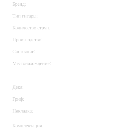
Бренд:
Fender
Тип гитары:
Электрогитары
Количество струн:
Четырехструнные
Производство:
Мексика
Состояние:
New
Местонахождение:
Под Заказ
Дека:
Ольха
Гриф:
Клен
Накладка:
Палисандр
Кофр, документы,
Комплектация:
ключи