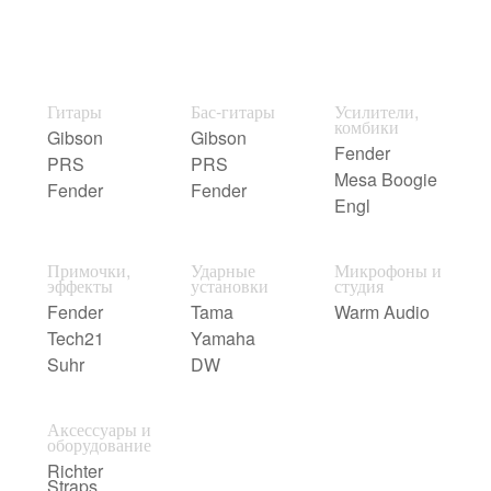
Гитары
Бас-гитары
Усилители,
комбики
Gibson
Gibson
Fender
PRS
PRS
Mesa Boogie
Fender
Fender
Engl
Примочки,
Ударные
Микрофоны и
эффекты
установки
студия
Fender
Tama
Warm Audio
Tech21
Yamaha
Suhr
DW
Аксессуары и
оборудование
Richter
Straps