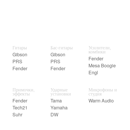
Гитары
Бас-гитары
Усилители,
комбики
Gibson
Gibson
Fender
PRS
PRS
Mesa Boogie
Fender
Fender
Engl
Примочки,
Ударные
Микрофоны и
эффекты
установки
студия
Fender
Tama
Warm Audio
Tech21
Yamaha
Suhr
DW