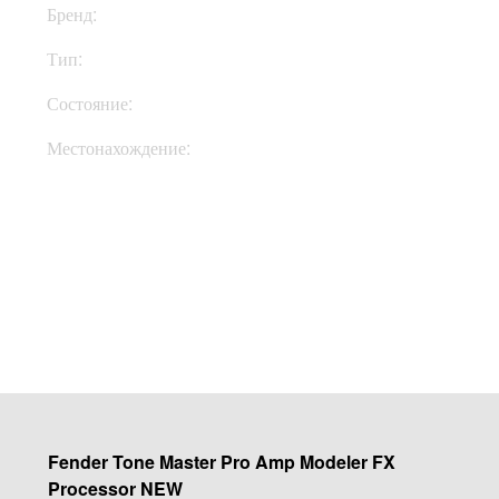
Бренд:
Fender
Тип:
Процессоры
Состояние:
New
Местонахождение:
В Украине
Купить
Fender Tone Master Pro Amp Modeler FX
Processor NEW