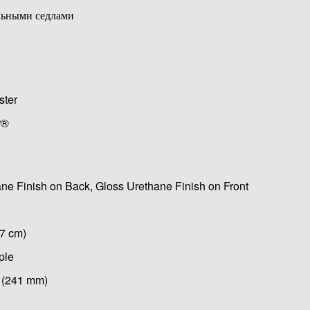
альными седлами
ster
r®
ane Finish on Back, Gloss Urethane Finish on Front
77 cm)
ple
" (241 mm)