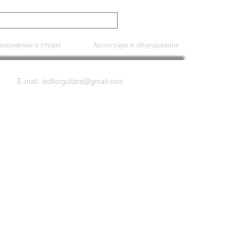
икрофоны и студия
Аксессуары и оборудование
E-mail: ladkorguitars@gmail.com
ple NEW