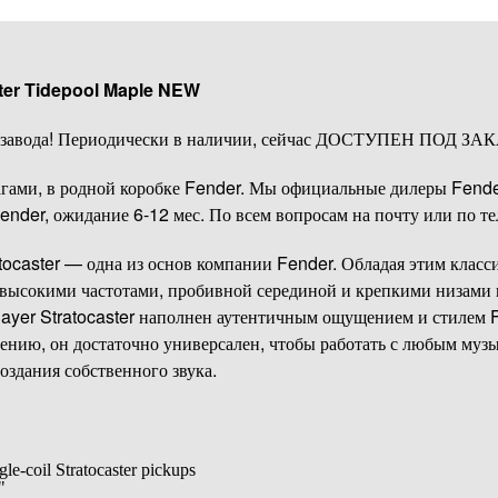
ster Tidepool Maple NEW
с завода! Периодически в наличии, сейчас ДОСТУПЕН ПОД ЗА
агами, в родной коробке Fender. Мы официальные дилеры Fender
nder, ожидание 6-12 мес. По всем вопросам на почту или по те
ocaster — одна из основ компании Fender. Обладая этим класс
высокими частотами, пробивной серединой и крепкими низами в
ayer Stratocaster наполнен аутентичным ощущением и стилем F
нию, он достаточно универсален, чтобы работать с любым музы
оздания собственного звука.
le-coil Stratocaster pickups
"