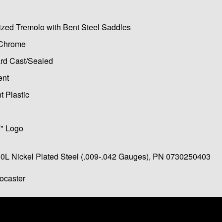
ized Tremolo with Bent Steel Saddles
/Chrome
rd Cast/Sealed
ent
 Plastic
F" Logo
0L Nickel Plated Steel (.009-.042 Gauges), PN 0730250403
ocaster