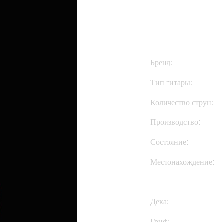
$999
Бренд:
Тип гитары:
Количество струн:
Производство:
Состояние:
Местонахождение:
Дека:
Гриф: