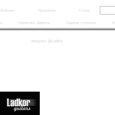
Новинки
Проданные
Статьи
ки
Примочки, эффекты
Ударные установки
М
telegram: @Ladkor
atocaster Tidepool Ma