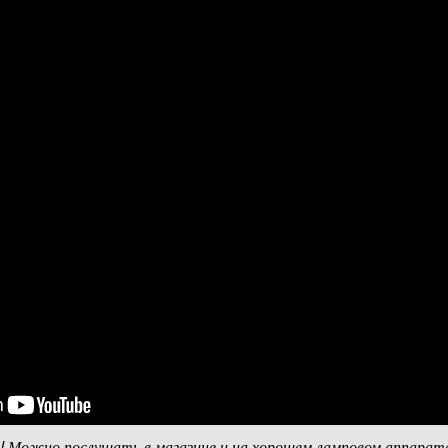
е! Можно послушать в магазине и на хорошем ламповом аппара