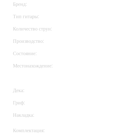
Бренд:
Fender
Тип гитары:
Электрогитары
Количество струн:
Шестиструнные
Производство:
Мексика
Состояние:
New
Местонахождение:
Под Заказ
Дека:
Ольха
Гриф:
Клен
Накладка:
Клен
Кофр, документы,
Комплектация:
ключи