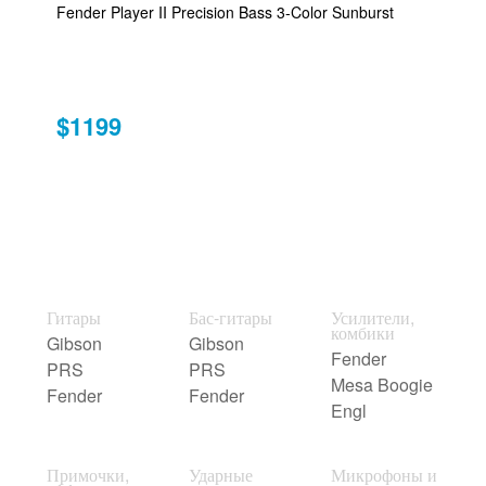
Fender Player II Precision Bass 3-Color Sunburst
$1199
Гитары
Бас-гитары
Усилители,
комбики
Gibson
Gibson
Fender
PRS
PRS
Mesa Boogie
Fender
Fender
Engl
Примочки,
Ударные
Микрофоны и