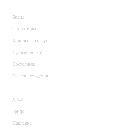
Бренд:
Fender
Тип гитары:
Электрогитары
Количество струн:
Четырехструнные
Производство:
Мексика
Состояние:
New
Местонахождение:
Под Заказ
Дека:
Ольха
Гриф:
Клен
Накладка:
Клен