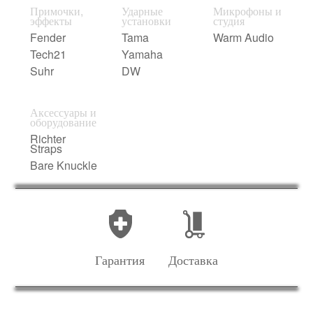
Примочки,
Ударные
Микрофоны и
эффекты
установки
студия
Fender
Tama
Warm Audio
Tech21
Yamaha
Suhr
DW
Аксессуары и
оборудование
Richter
Straps
Bare Knuckle
Гарантия
Доставка