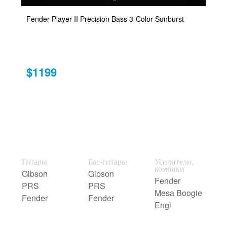
Fender Player II Precision Bass 3-Color Sunburst
$1199
Гитары
Бас-гитары
Усилители,
комбики
Gibson
Gibson
Fender
PRS
PRS
Mesa Boogie
Fender
Fender
Engl