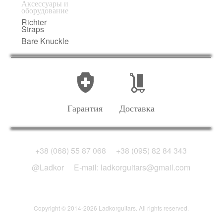
Аксессуары и
оборудование
Richter
Straps
Bare Knuckle
Гарантия
Доставка
+38 (068) 55 87 068
+38 (095) 82 84 343
@Ladkor
E-mail: ladkorguitars@gmail.com
Copyright © 2014-2026 Ladkorguitars. All rights reserved.