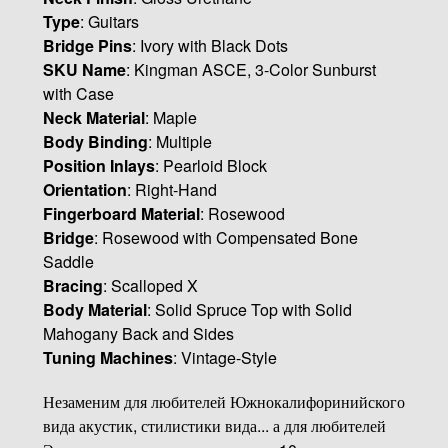
Type
: Guitars
Bridge Pins
: Ivory with Black Dots
SKU Name
: Kingman ASCE, 3-Color Sunburst
with Case
Neck Material
: Maple
Body Binding
: Multiple
Position Inlays
: Pearloid Block
Orientation
: Right-Hand
Fingerboard Material
: Rosewood
Bridge
: Rosewood with Compensated Bone
Saddle
Bracing
: Scalloped X
Body Material
: Solid Spruce Top with Solid
Mahogany Back and Sides
Tuning Machines
: Vintage-Style
Незаменим для любителей Южнокалифоринийского
вида акустик, стилистики вида... а для любителей