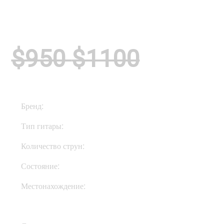
$950
$1100
Бренд:
Fender
Тип гитары:
Акустические
Количество струн:
Шестиструнные
Состояние:
New
Местонахождение:
В Украине