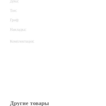
Дека:
Махагони
Топ:
Ель
Гриф:
Клен
Накладка:
Палисандр
Кейс, документы,
Комплектация:
ключи
Другие товары