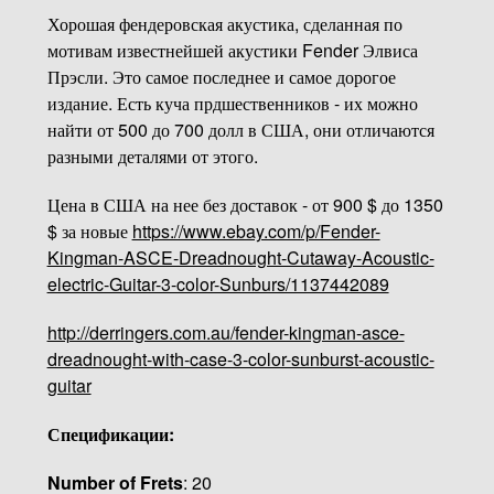
Хорошая фендеровская акустика, сделанная по
мотивам известнейшей акустики Fender Элвиса
Прэсли. Это самое последнее и самое дорогое
издание. Есть куча прдшественников - их можно
найти от 500 до 700 долл в США, они отличаются
разными деталями от этого.
Цена в США на нее без доставок - от 900 $ до 1350
$ за новые
https://www.ebay.com/p/Fender-
Kingman-ASCE-Dreadnought-Cutaway-Acoustic-
electric-Guitar-3-color-Sunburs/1137442089
http://derringers.com.au/fender-kingman-asce-
dreadnought-with-case-3-color-sunburst-acoustic-
guitar
Спецификации:
Number of Frets
: 20