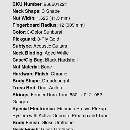
SKU Number
: 968601221
Neck Shape
: C Shape
Nut Width
: 1.625 (41.3 mm)
Fingerboard Radius
: 12 (305 mm)
Color
: 3-Color Sunburst
Pickguard
: 3-Ply Gold
Subtype
: Acoustic Guitars
Neck Binding
: Aged White
Case/Gig Bag
: Black Hardshell
Nut Material
: Bone
Hardware Finish
: Chrome
Body Shape
: Dreadnought
Truss Rod
: Dual-Action
Strings
: Fender Dura-Tone 880L (.012-.052
Gauge)
Special Electronics
: Fishman Presys Pickup
System with Active Onboard Preamp and Tuner
Body Finish
: Gloss Urethane
Neck Finish
: Gloss Urethane