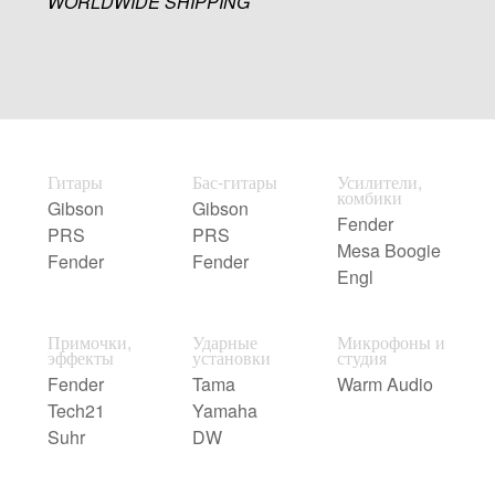
WORLDWIDE SHIPPING
Гитары
Бас-гитары
Усилители,
комбики
Gibson
Gibson
Fender
PRS
PRS
Mesa Boogie
Fender
Fender
Engl
Примочки,
Ударные
Микрофоны и
эффекты
установки
студия
Fender
Tama
Warm Audio
Tech21
Yamaha
Suhr
DW