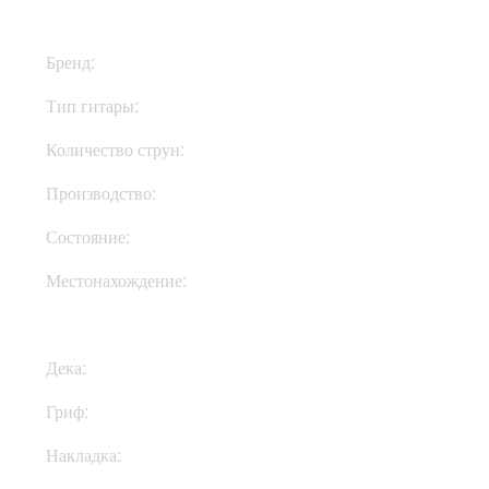
Бренд:
Fender
Тип гитары:
Электрогитары
Количество струн:
Шестиструнные
Производство:
США
Состояние:
New
Местонахождение:
Под Заказ
Дека:
Ольха
Гриф:
Клен
Накладка:
Палисандр