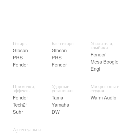
Гитары
Бас-гитары
Усилители,
комбики
Gibson
Gibson
Fender
PRS
PRS
Mesa Boogie
Fender
Fender
Engl
Примочки,
Ударные
Микрофоны и
эффекты
установки
студия
Fender
Tama
Warm Audio
Tech21
Yamaha
Suhr
DW
Аксессуары и