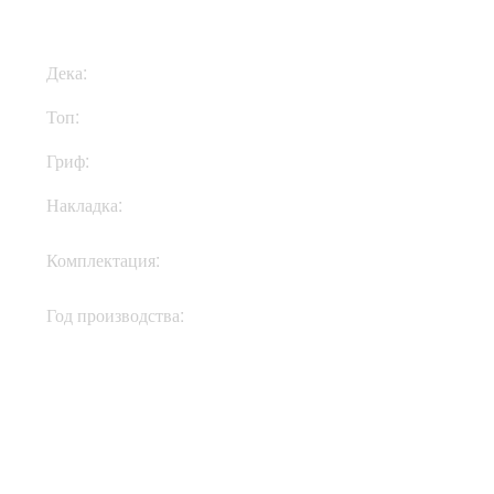
Дека:
Махагони
Топ:
Клен
Гриф:
Махагони
Накладка:
Эбони
Кейс, документы,
Комплектация:
ключи
Год производства:
2021