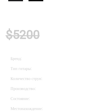
$5200
Бренд:
ESP
Тип гитары:
Электрогитары
Количество струн:
Шестиструнные
Производство:
США
Состояние:
New
Местонахождение:
Под Заказ