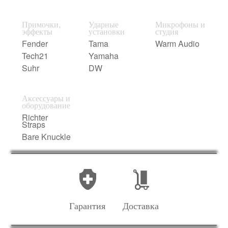
Примочки,
Ударные
Микрофоны и
эффекты
установки
студия
Fender
Tama
Warm Audio
Tech21
Yamaha
Suhr
DW
Аксессуары и
оборудование
Richter
Straps
Bare Knuckle
Гарантия
Доставка