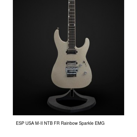
ESP USA M-II NTB FR Rainbow Sparkle EMG