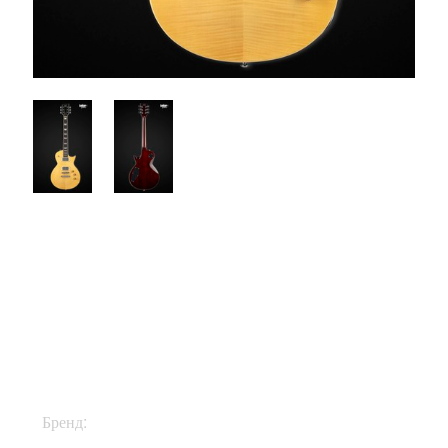
$675
Бренд:
ESP