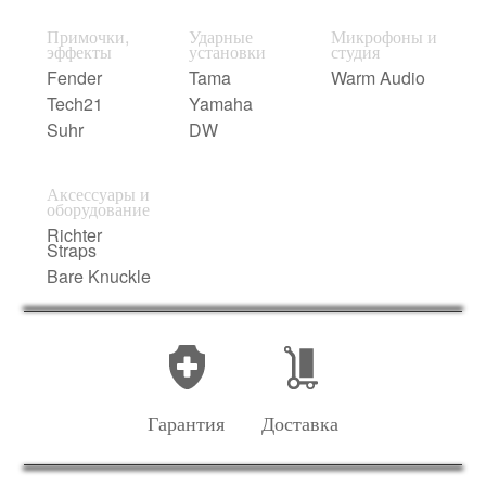
Примочки,
Ударные
Микрофоны и
эффекты
установки
студия
Fender
Tama
Warm Audio
Tech21
Yamaha
Suhr
DW
Аксессуары и
оборудование
Richter
Straps
Bare Knuckle
Гарантия
Доставка