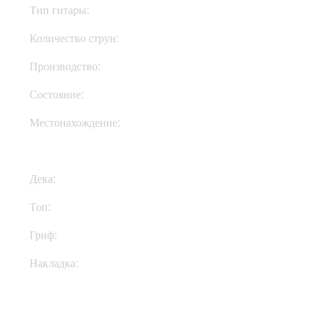
Тип гитары:
Электрогитары
Количество струн:
Шестиструнные
Производство:
Индонезия
Состояние:
New
Местонахождение:
В Украине
Дека:
Махагони
Топ:
Клен
Гриф:
Махагони
Накладка:
Палисандр
Купить