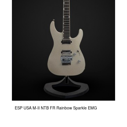
ESP USA M-II NTB FR Rainbow Sparkle EMG