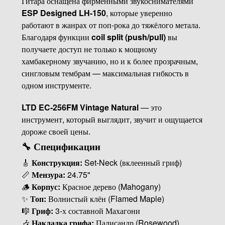
Гитара оснащена фирменными звукоснимателями
ESP Designed LH-150
, которые уверенно
работают в жанрах от поп-рока до тяжёлого метала.
Благодаря функции
coil split (push/pull)
вы
получаете доступ не только к мощному
хамбакерному звучанию, но и к более прозрачным,
сингловым тембрам — максимальная гибкость в
одном инструменте.
LTD EC-256FM Vintage Natural
— это
инструмент, который выглядит, звучит и ощущается
дороже своей цены.
🔧 Спецификации
🎸
Конструкция:
Set-Neck (вклеенный гриф)
📏
Мензура:
24.75"
🪵
Корпус:
Красное дерево (Mahogany)
✨
Топ:
Волнистый клён (Flamed Maple)
🎼
Гриф:
3-х составной Махагони
🎶
Накладка грифа:
Палисандр (Rosewood)