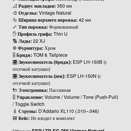
📐
Радиус накладки:
350 мм
🎨
Отделка:
Vintage Natural
🔩
Ширина верхнего порожка:
42 мм
🦴
Тип порожка:
Формованный
✋
Профиль грифа:
Thin U
🔢
Лады:
22 XJ
⚙️
Фурнитура:
Хром
🎚
Бридж:
TOM & Tailpiece
🎛
Звукосниматель (бридж):
ESP LH-150B (с
отсечкой катушки)
🎛
Звукосниматель (нек):
ESP LH-150N (с
отсечкой катушки)
🔌
Электроника:
Пассивная
🎚
Управление:
Volume / Volume / Tone (Push-Pull)
/ Toggle Switch
🎸
Струны:
D’Addario XL110 (.010–.046)
🎒
Кейс:
Не входит в комплект
Обзор на
ESP LTD EC-256 Vintage Natural