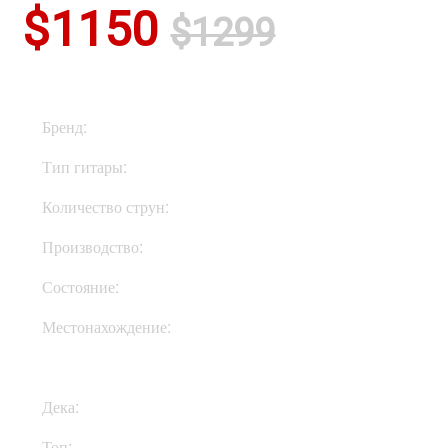
$1150
$1299
Бренд:
ESP
Тип гитары:
Электрогитары
Количество струн:
Шестиструнные
Производство:
Корея
Состояние:
New
Местонахождение:
Под Заказ
Дека:
Махагони
Топ:
Клен