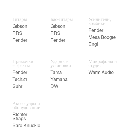
Гитары
Бас-гитары
Усилители,
комбики
Gibson
Gibson
Fender
PRS
PRS
Mesa Boogie
Fender
Fender
Engl
Примочки,
Ударные
Микрофоны и
эффекты
установки
студия
Fender
Tama
Warm Audio
Tech21
Yamaha
Suhr
DW
Аксессуары и
оборудование
Richter
Straps
Bare Knuckle