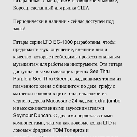
Гитара новая, с завода ESP в заводской упаковке,
Кореец, сделанный для рынка США.
Периодически в наличии - сейчас доступен под
заказ!
Гитары серии LTD EC-1000 разработаны, чтобы
предложить звук, ощущение, внешний вид и
качество, которые необходимы профессиональным
музыкантам для работы на инструменте. Эта гитара,
доступная в захватывающих цветах See Thru
Purple и See Thru Green, с выдающимся топом из
пламенного клена с биндингом по деке, грифу с
матченой головой в цвте топа, накладкой из
черного дерева Macassar с 24 ладами extra-jumbo
и высококачественными звукоснимателями
Seymour Duncan. С другими первоклассными
компонентами, такими как локовые колки LTD и
локовым бриджем TOM Tonepros и