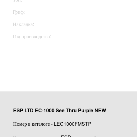
Гриф:
Махагони
Накладка:
Эбони
Год производства:
2021
Купить
ESP LTD EC-1000 See Thru Purple NEW
Номер в каталоге - LEC1000FMSTP