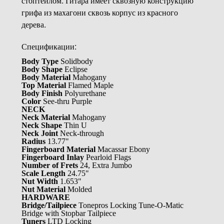
стоптейлом. Гитара имеет сквозную конструкцию
грифа из махагони сквозь корпус из красного
дерева.
Спецификации:
Body Type
Solidbody
Body Shape
Eclipse
Body Material
Mahogany
Top Material
Flamed Maple
Body Finish
Polyurethane
Color
See-thru Purple
NECK
Neck Material
Mahogany
Neck Shape
Thin U
Neck Joint
Neck-through
Radius
13.77"
Fingerboard Material
Macassar Ebony
Fingerboard Inlay
Pearloid Flags
Number of Frets
24, Extra Jumbo
Scale Length
24.75"
Nut Width
1.653"
Nut Material
Molded
HARDWARE
Bridge/Tailpiece
Tonepros Locking Tune-O-Matic
Bridge with Stopbar Tailpiece
Tuners
LTD Locking