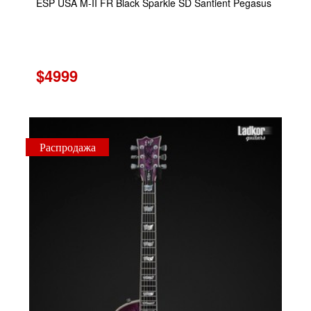
ESP USA M-II FR Black Sparkle SD Santient Pegasus
$4999
Распродажа