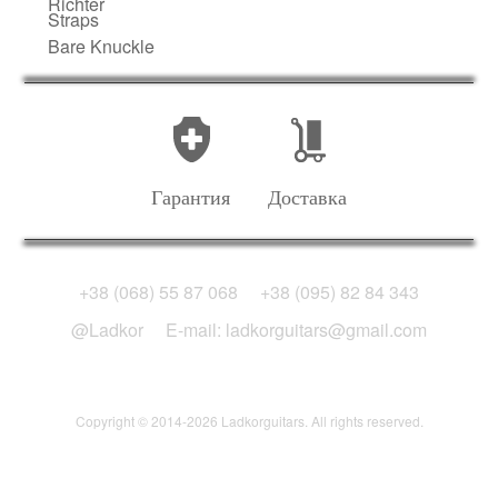
Richter
Straps
Bare Knuckle
Гарантия
Доставка
+38 (068) 55 87 068
+38 (095) 82 84 343
@Ladkor
E-mail: ladkorguitars@gmail.com
Copyright © 2014-2026 Ladkorguitars. All rights reserved.