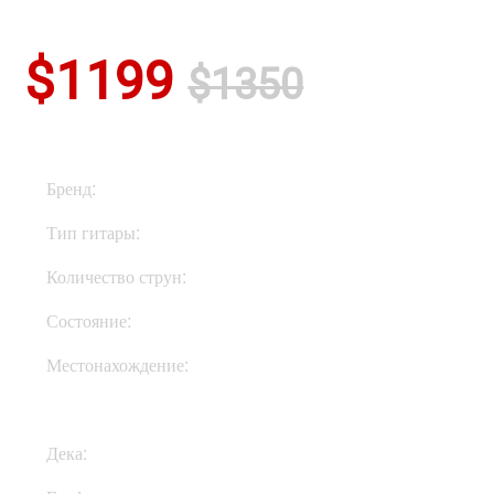
$1199
$1350
Бренд:
ESP
Тип гитары:
Электрогитары
Количество струн:
Шестиструнные
Состояние:
New
Местонахождение:
Под Заказ
Дека:
Махагони