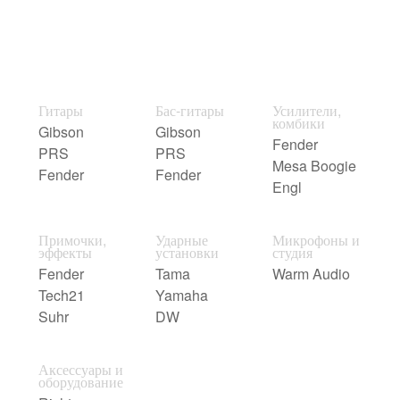
Гитары
Бас-гитары
Усилители,
комбики
Gibson
Gibson
Fender
PRS
PRS
Mesa Boogie
Fender
Fender
Engl
Примочки,
Ударные
Микрофоны и
эффекты
установки
студия
Fender
Tama
Warm Audio
Tech21
Yamaha
Suhr
DW
Аксессуары и
оборудование