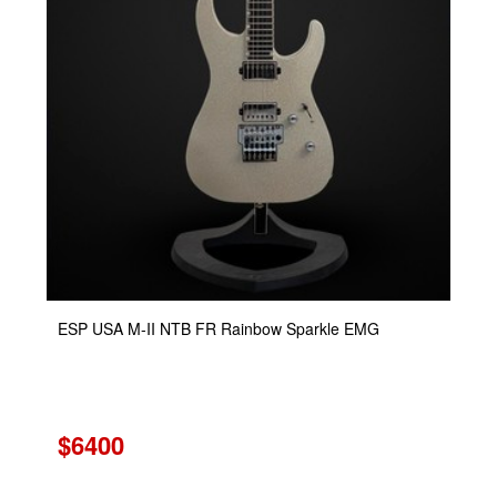
ESP USA M-II NTB FR Rainbow Sparkle EMG
$6400