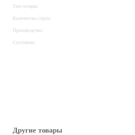
Тип гитары:
Электрогитары
Количество струн:
Шестиструнные
Производство:
Япония
Состояние:
Used
Другие товары