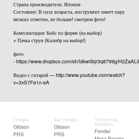
Страна производитель: Япония
Состояние: В силу возраста, инструмент имеет пару
мелких отметин, не больше! смотрим фото!
Комплектация: Кейс по форме (на выбор)
+ Пачка струн (Калибр на выбор!)
фото
- https://www.dropbox.com/sh/ldkw0bjr3q8799g/H2ZaAL
Видео с гитарой — http://www.youtube.com/watch?
v=3xS7Fe1n-eA
Гитары
Бас-гитары
Усилители,
комбики
Gibson
Gibson
Fender
PRS
PRS
Mesa Boogie