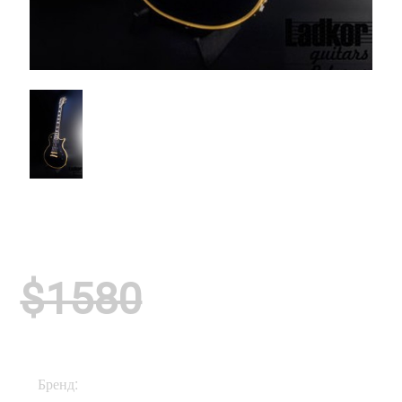
$1580
Бренд:
ESP