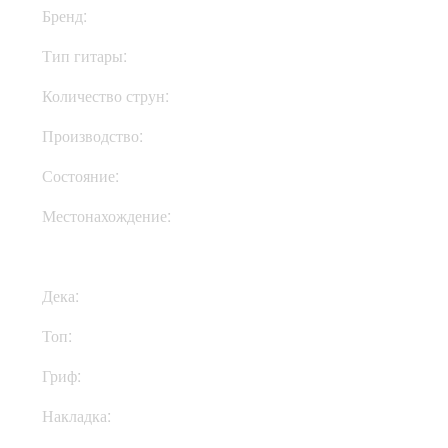
Бренд:
ESP
Тип гитары:
Электрогитары
Количество струн:
Шестиструнные
Производство:
Япония
Состояние:
New
Местонахождение:
В Украине
Дека:
Махагони
Топ:
Клен
Гриф:
Клен
Накладка:
Эбони