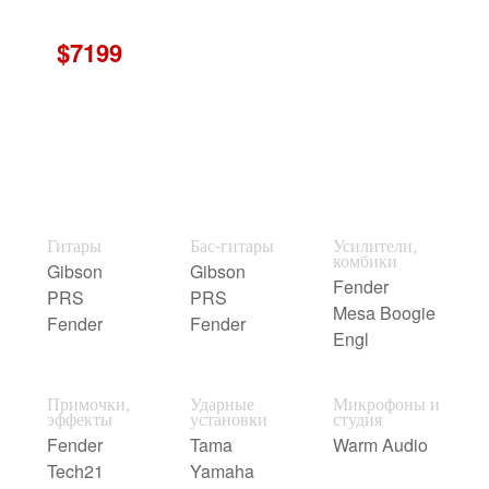
$7199
Гитары
Бас-гитары
Усилители,
комбики
Gibson
Gibson
Fender
PRS
PRS
Mesa Boogie
Fender
Fender
Engl
Примочки,
Ударные
Микрофоны и
эффекты
установки
студия
Fender
Tama
Warm Audio
Tech21
Yamaha