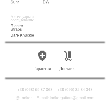
Suhr
DW
Аксессуары и
оборудование
Richter
Straps
Bare Knuckle
Гарантия
Доставка
+38 (068) 55 87 068
+38 (095) 82 84 343
@Ladkor
E-mail: ladkorguitars@gmail.com