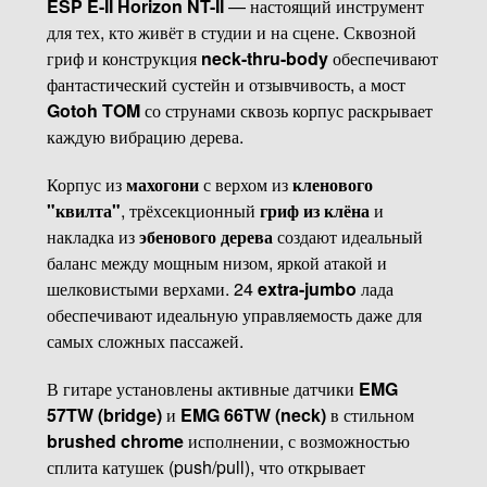
ESP E-II Horizon NT-II
— настоящий инструмент
для тех, кто живёт в студии и на сцене. Сквозной
гриф и конструкция
neck-thru-body
обеспечивают
фантастический сустейн и отзывчивость, а мост
Gotoh TOM
со струнами сквозь корпус раскрывает
каждую вибрацию дерева.
Корпус из
махогони
с верхом из
кленового
"квилта"
, трёхсекционный
гриф из клёна
и
накладка из
эбенового дерева
создают идеальный
баланс между мощным низом, яркой атакой и
шелковистыми верхами. 24
extra-jumbo
лада
обеспечивают идеальную управляемость даже для
самых сложных пассажей.
В гитаре установлены активные датчики
EMG
57TW (bridge)
и
EMG 66TW (neck)
в стильном
brushed chrome
исполнении, с возможностью
сплита катушек (push/pull), что открывает