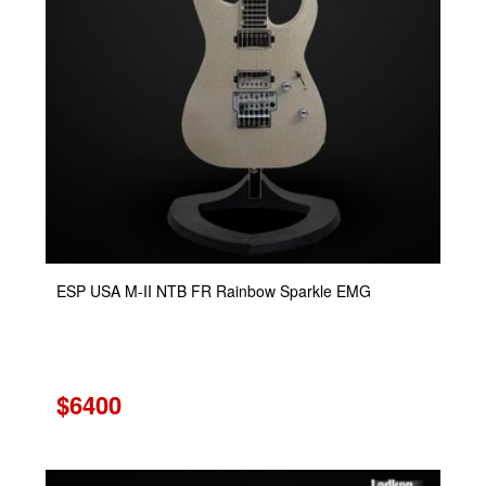
ESP USA M-II NTB FR Rainbow Sparkle EMG
$6400