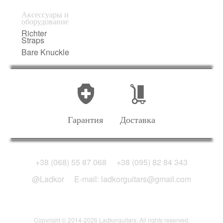
Аксессуары и
оборудование
Richter
Straps
Bare Knuckle
Гарантия
Доставка
+38 (068) 55 87 068
+38 (095) 82 84 343
@Ladkor
E-mail: ladkorguitars@gmail.com
Copyright © 2014-2026 Ladkorguitars. All rights reserved.