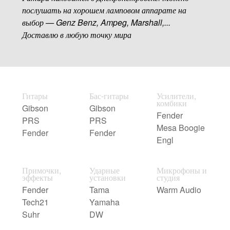
послушать на хорошем ламповом аппарате на
выбор — Genz Benz, Ampeg, Marshall,...
Доставлю в любую точку мира
Гитары
Бас-гитары
Усилители,
комбики
Gibson
Gibson
Fender
PRS
PRS
Mesa Boogie
Fender
Fender
Engl
Примочки,
Ударные
Микрофоны и
эффекты
установки
студия
Fender
Tama
Warm Audio
Tech21
Yamaha
Suhr
DW