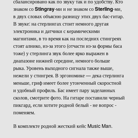
сбалансировано как по звуку так и по удобству. Кто
знаком со
Stingray
-ми и не знаком со
Sterling
-ми,
в двух словах объясню разницу этих двух бас-гитар.
В звуке: на стерлингах стоит немного другая
электроника и датчики с керамическими
магнитами, в то время как на последних стингреях
стоят алнико, из-за этого (отчасти из-за формы баса
тоже) у стерлинга звук более ярко выражен в
диапазоне нижней середине, немного больше
рыка. Уровень выходного сигнала также выше,
нежели у стингрея. В эргономике — дека стерлинга
меньше, гриф имеет более утонченный скоростной
и удобный профиль. Бас имеет пару заделанных
сколов, смотрите фото. На гитаре поставили черный
пикгард, если хотите родной белый - не вопрос -
поменяем.
В комплекте родной жесткий кейс Music Man.