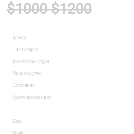
$1000
$1200
Бренд:
Music Man
Тип гитары:
Электрогитары
Количество струн:
Четырехструнные
Производство:
США
Состояние:
Used
Местонахождение:
В Украине
Дека:
Ясень
Гриф:
Клен