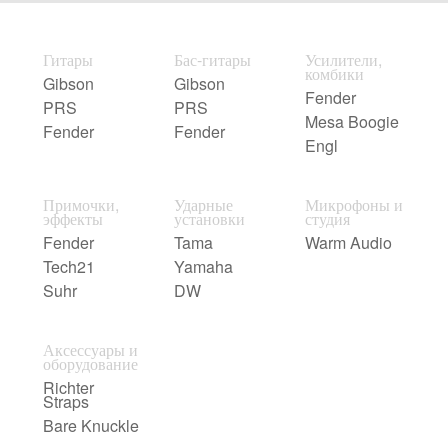
Гитары
Бас-гитары
Усилители,
комбики
Gibson
Gibson
Fender
PRS
PRS
Mesa Boogie
Fender
Fender
Engl
Примочки,
Ударные
Микрофоны и
эффекты
установки
студия
Fender
Tama
Warm Audio
Tech21
Yamaha
Suhr
DW
Аксессуары и
оборудование
Richter
Straps
Bare Knuckle