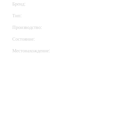
Бренд:
Ampeg
Тип:
Кабинет
Производство:
США
Состояние:
Used
Местонахождение:
В Украине