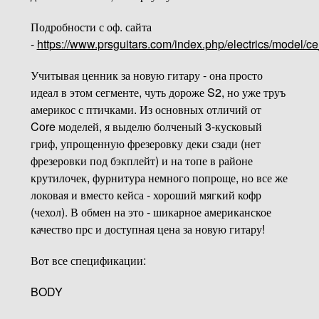
Подробности с оф. сайта
-
https://www.prsguitars.com/index.php/electrics/model
Учитывая ценник за новую гитару - она просто
идеал в этом сегменте, чуть дороже S2, но уже труъ
америкос с птичками. Из основных отличий от
Core моделей, я выделю болченый 3-кусковый
гриф, упрощенную фрезеровку деки сзади (нет
фрезеровки под бэкплейт) и на топе в районе
крутилочек, фурнитура немного попроще, но все же
локовая и вместо кейса - хороший мягкий кофр
(чехол). В обмен на это - шикарное американское
качество прс и доступная цена за новую гитару!
Вот все спецификации:
BODY