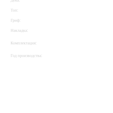
Топ:
Клен
Гриф:
Клен
Накладка:
Палисандр
Кофр, ручка тремоло,
Комплектация:
документы, ключи
Год производства:
2020