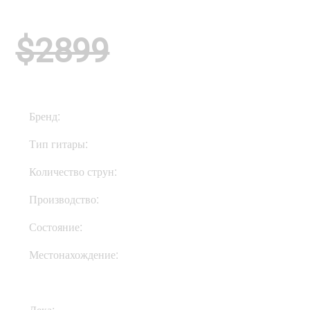
$2899
Бренд:
PRS
Тип гитары:
Электрогитары
Количество струн:
Шестиструнные
Производство:
США
Состояние:
New
Местонахождение:
В Украине
Дека:
Махагони