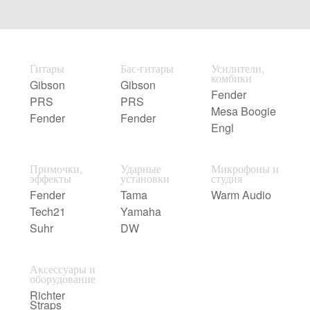
Гитары
Бас-гитары
Усилители,
комбики
Gibson
Gibson
Fender
PRS
PRS
Mesa Boogie
Fender
Fender
Engl
Примочки,
Ударные
Микрофоны и
эффекты
установки
студия
Fender
Tama
Warm Audio
Tech21
Yamaha
Suhr
DW
Аксессуары и
оборудование
Richter
Straps