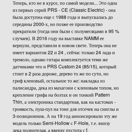
Теперь, кто не в курсе, по самой модели... Это одна
из первых серий PRS - CE (Classic Electric) - она
была доступна еще с 1988 года и выпускалась до
середины 2000-х, но позже ее производство
прекратили (тогда они были с полумесяцами в 95 %
случаев). В 2016 году на выставке NAMM ее
вернули, представили в новом свете. Теперь она не
имеет вариантов 22 и 24 , сейчас только 24 лада и
тремоло, однако гитара комплектуется теми же
датчиками что и PRS Custom 24 (85/15), который
стоит в 2 раза дороже, дерево то же по сути, но
гриф кленовый, остальное то же: накладка из
палисандра, дека из махагони с кленовым топом, но
крепление грифа на болтах и он тонкий Pattern
Thin, а электроника стандартная, как на кастомах -
громкость, пуш-пул на тоне для отсечек на синглы и
3-позиционник. А на 19 год аннонсировали эту же
модель только Semi-Hollow с F-Hole, т.е. внизу
дека полнотелая, а вверху пустота с f.