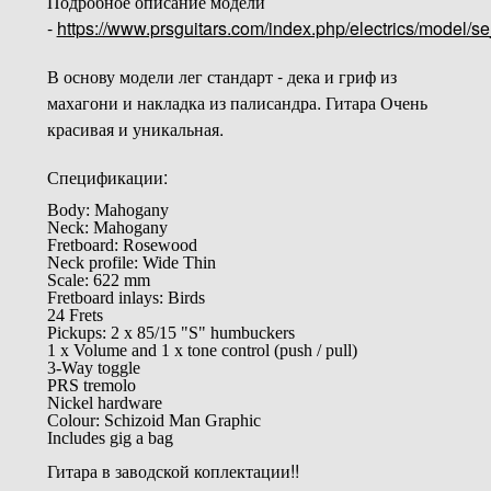
Подробное описание модели
-
https://www.prsguitars.com/index.php/electrics/model/s
В основу модели лег стандарт - дека и гриф из
махагони и накладка из палисандра. Гитара Очень
красивая и уникальная.
Спецификации:
Body: Mahogany
Neck: Mahogany
Fretboard: Rosewood
Neck profile: Wide Thin
Scale: 622 mm
Fretboard inlays: Birds
24 Frets
Pickups: 2 x 85/15 "S" humbuckers
1 x Volume and 1 x tone control (push / pull)
3-Way toggle
PRS tremolo
Nickel hardware
Colour: Schizoid Man Graphic
Includes gig a bag
Гитара в заводской коплектации!!