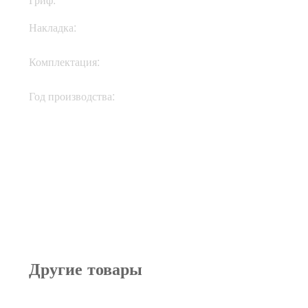
Накладка:
Палисандр
Кофр, ручка тремоло,
Комплектация:
документы, ключи
Год производства:
2019
Другие товары