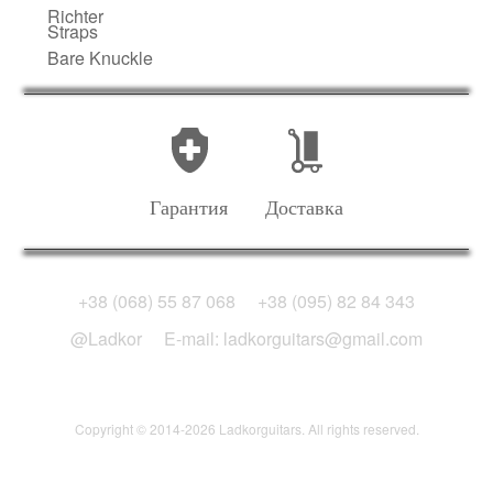
Richter
Straps
Bare Knuckle
Гарантия
Доставка
+38 (068) 55 87 068
+38 (095) 82 84 343
@Ladkor
E-mail: ladkorguitars@gmail.com
Copyright © 2014-2026 Ladkorguitars. All rights reserved.