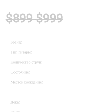
$899
$999
Бренд:
PRS
Тип гитары:
Электрогитары
Количество струн:
Шестиструнные
Состояние:
New
Местонахождение:
В Украине
Дека:
Махагони
Гриф:
Махагони