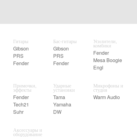
Гитары
Бас-гитары
Усилители,
комбики
Gibson
Gibson
Fender
PRS
PRS
Mesa Boogie
Fender
Fender
Engl
Примочки,
Ударные
Микрофоны и
эффекты
установки
студия
Fender
Tama
Warm Audio
Tech21
Yamaha
Suhr
DW
Аксессуары и
оборудование