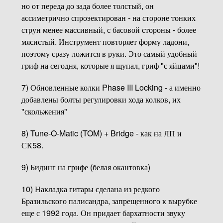
но от переда до зада более толстый, он
ассиметрично спроэектирован - на стороне тонких
струн менее массивный, с басовой стороны - более
мясистый. Инструмент повторяет форму ладони,
поэтому сразу ложится в руки. Это самый удобный
гриф на сегодня, которые я щупал, гриф "с яйцами"!
7) Обновленные колки Phase III Locking - а именно
добавлены болты регулировки хода колков, их
"скольжения"
8) Tune-O-Matic (TOM) + Bridge - как на ЛП и
СК58.
9) Бидинг на грифе (белая окантовка)
10) Накладка гитары сделана из редкого
Бразильского палисандра, запрещенного к вырубке
еще с 1992 года. Он придает бархатности звуку