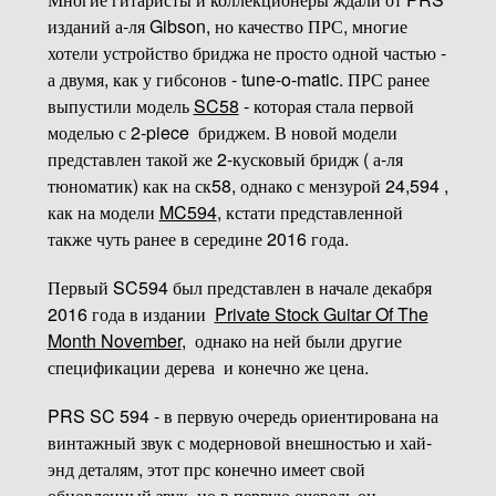
изданий а-ля Gibson, но качество ПРС, многие
хотели устройство бриджа не просто одной частью -
а двумя, как у гибсонов - tune-o-matic. ПРС ранее
выпустили модель
SC58
- которая стала первой
моделью с 2-piece бриджем. В новой модели
представлен такой же 2-кусковый бридж ( а-ля
тюноматик) как на ск58, однако с мензурой 24,594 ,
как на модели
MC594
, кстати представленной
также чуть ранее в середине 2016 года.
Первый SC594 был представлен в начале декабря
2016 года в издании
Private Stock Guitar Of The
Month November
, однако на ней были другие
спецификации дерева и конечно же цена.
PRS SC 594 - в первую очередь ориентирована на
винтажный звук с модерновой внешностью и хай-
энд деталям, этот прс конечно имеет свой
обновленный звук, но в первую очередь он