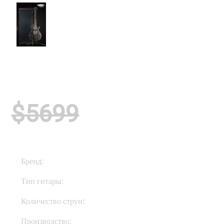
$5699
Бренд:
PRS
Тип гитары:
Электрогитары
Количество струн:
Шестиструнные
Производство:
США