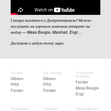
Гитара находится в Днепропетровске! Можно
послушать на хорошем ламповом аппарате на
выбор — Mesa Boogie, Marshall, Engl….
Доставлю в любую точку мира
Гитары
Бас-гитары
Усилители,
комбики
Gibson
Gibson
Fender
PRS
PRS
Mesa Boogie
Fender
Fender
Engl
Примочки,
Ударные
Микрофоны и