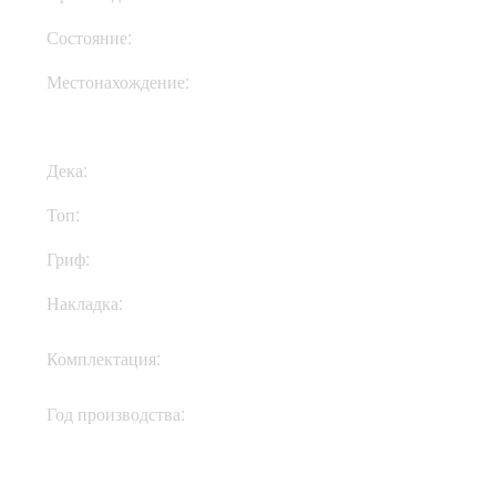
Состояние:
New
Местонахождение:
В Украине
Дека:
Махагони
Топ:
Клен
Гриф:
Махагони
Накладка:
Палисандр
Кейс, документы,
Комплектация:
ключи
Год производства:
2018