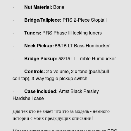
·
Nut Material:
Bone
·
Bridge/Tailpiece:
PRS 2-Piece Stoptail
·
Tuners:
PRS Phase III locking tuners
·
Neck Pickup:
58/15 LT Bass Humbucker
·
Bridge Pickup:
58/15 LT Treble Humbucker
·
Controls:
2 x volume, 2 x tone (push/pull
coil-tap), 3-way toggle pickup switch
·
Case Included:
Artist Black Paisley
Hardshell case
Для тех кто не знает что это за модель - немного
истории с моих предыдущих описаний!
Многие гитаристы и коллекционеры ждали от PRS