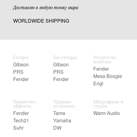
Доставлю в любую точку мира
WORLDWIDE SHIPPING
Гитары
Бас-гитары
Усилители,
комбики
Gibson
Gibson
Fender
PRS
PRS
Mesa Boogie
Fender
Fender
Engl
Примочки,
Ударные
Микрофоны и
эффекты
установки
студия
Fender
Tama
Warm Audio
Tech21
Yamaha
Suhr
DW