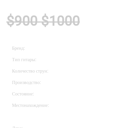
$900
$1000
Бренд:
PRS
Тип гитары:
Электрогитары
Количество струн:
Шестиструнные
Производство:
Корея
Состояние:
New
Местонахождение:
В Украине
Дека:
Махагони