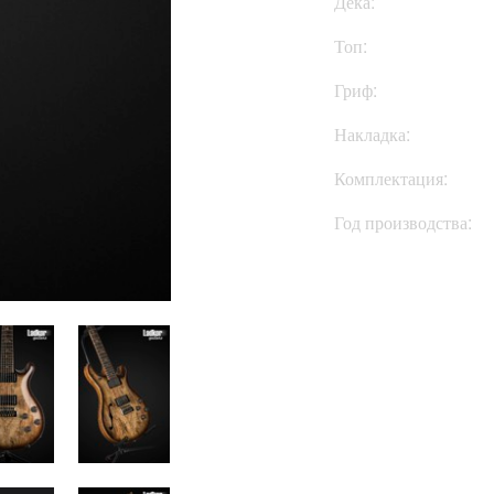
Дека:
Топ:
Гриф:
Накладка:
Комплектация:
Год производства: