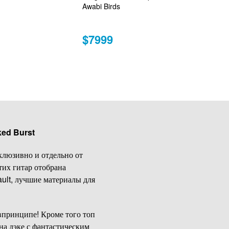
Awabi Birds
$7999
ked Burst
клюзивно и отдельно от
тих гитар отобрана
ault, лучшие материалы для
 впринципе! Кроме того топ
на дэке с фантастическим