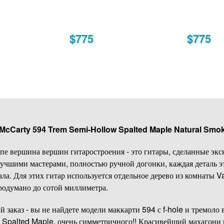
$775
$775
 McCarty 594 Trem Semi-Hollow Spalted Maple Natural Smo
ипе вершина вершин гитаростроения - это гитары, сделанные экс
лучшими мастерами, полностью ручной догонки, каждая деталь э
ла. Для этих гитар используется отдельное дерево из комнаты V
продумано до сотой миллиметра.
 заказ - вы не найдете модели маккарти 594 с f-hole и тремоло
о Spalted Maple, очень симметричного!! Красивейший махагони 