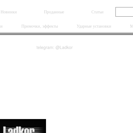
Новинки
Проданные
Статьи
ки
Примочки, эффекты
Ударные установки
М
telegram: @Ladkor
 Stock McCarty 594 Tr
ural Smoked Burst