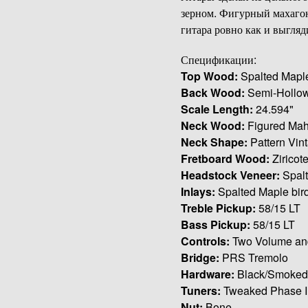
зерном. Фигурный махагон
гитара ровно как и выгляди
Спецификации:
Top Wood:
Spalted Maple
Back Wood:
Semi-Hollow
Scale Length:
24.594"
Neck Wood:
Figured Ma
Neck Shape:
Pattern Vin
Fretboard Wood:
Ziricot
Headstock Veneer:
Spalt
Inlays:
Spalted Maple bird
Treble Pickup:
58/15 LT
Bass Pickup:
58/15 LT
Controls:
Two Volume and
Bridge:
PRS Tremolo
Hardware:
Black/Smoke
Tuners:
Tweaked Phase II
Nut:
Bone