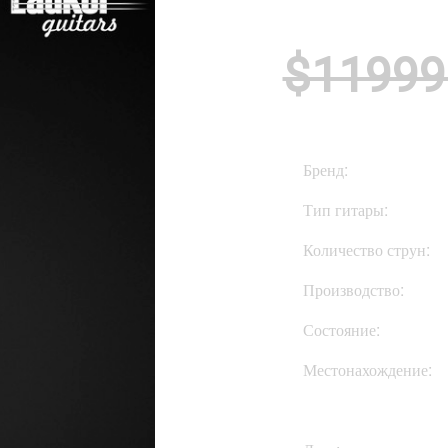
$1199
Бренд:
Тип гитары:
Количество струн:
Производство:
Состояние:
Местонахождение: