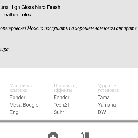
urst
High Gloss Nitro Finish
 Leather Tolex
ропетровске! Можно послушать на хорошем ламповом аппарате
мира
Усилители,
Примочки,
Ударные
комбики
эффекты
установки
Fender
Fender
Tama
Mesa Boogie
Tech21
Yamaha
Engl
Suhr
DW