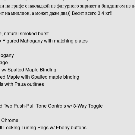
и на грифе с накладкой из фигурного зирикот и биндингом из н
т на миллион, а может даже два)) Весит всего 3,4 кг!!!
, natural smoked burst
 Figured Mahogany with matching plates
hogany
tage
e w/ Spalted Maple Binding
ed Maple with Spalted maple binding
s with Paua outlines
 Two Push-Pull Tone Controls w/ 3-Way Toggle
d Chrome
I Locking Tuning Pegs w/ Ebony buttons