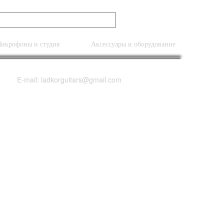
икрофоны и студия
Аксессуары и оборудование
E-mail: ladkorguitars@gmail.com
em Semi-Hollow