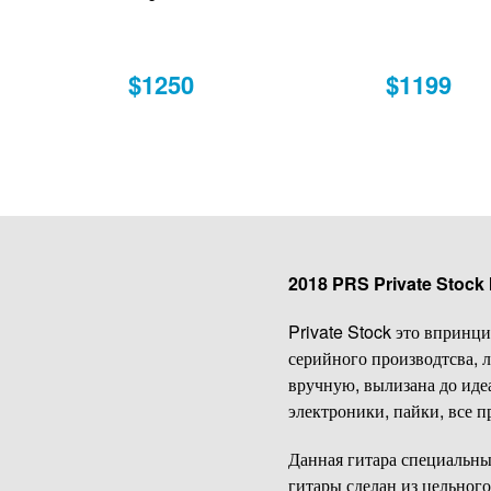
$1250
$1199
2018 PRS Private Stock
Private Stock это впринц
серийного производтсва, 
вручную, вылизана до идеа
электроники, пайки, все 
Данная гитара специальный
гитары сделан из цельног