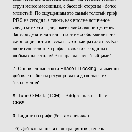
струн менее массивный, с басовой стороны - более
мясистый. По ощущениям это самый толстый гриф
PRS на сегодня, а также, как вполне логиченое
следствие - этот гриф имеет наибольший сустейн.
Запилы делать на этой гитаре не особо выйдет, но
жирнющие ноты высекать... это как раз для нее. Как
любитель толстых грифов заявляю его одним из
любымх на сегодня! Это правда гриф "с яйцами"!
7) Обновленные колки Phase III Locking - а именно
добавлены болты регулировки хода колков, их
"скольжения"
8) Tune-O-Matic (TOM) + Bridge - как на ЛП и
СК58.
9) Бидинг на грифе (белая окантовка)
10) Добавлена новая палитра цветов , теперь