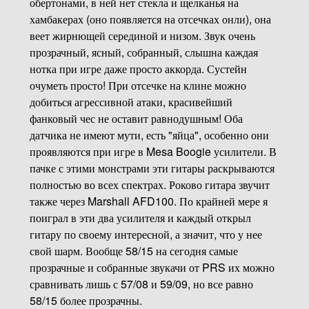
обертонами, в ней нет стекла и щелканья на
хамбакерах (оно появляется на отсечках онли), она
веет жирнющей серединой и низом. Звук очень
прозрачный, ясный, собранный, слышна каждая
нотка при игре даже просто аккорда. Сустейн
очуметь просто! При отсечке на клине можно
добиться агрессивной атаки, красивейший
фанковый чес не оставит равнодушным! Оба
датчика не имеют мути, есть "яйца", особенно они
проявляются при игре в Mesa Boogie усилители. В
пачке с этими монстрами эти гитары раскрываются
полностью во всех спектрах. Роково гитара звучит
также через Marshall AFD100. По крайней мере я
поиграл в эти два усилителя и каждый открыл
гитару по своему интересной, а значит, что у нее
свой шарм. Вообще 58/15 на сегодня самые
прозрачные и собранные звукачи от PRS их можно
сравнивать лишь с 57/08 и 59/09, но все равно
58/15 более прозрачны.