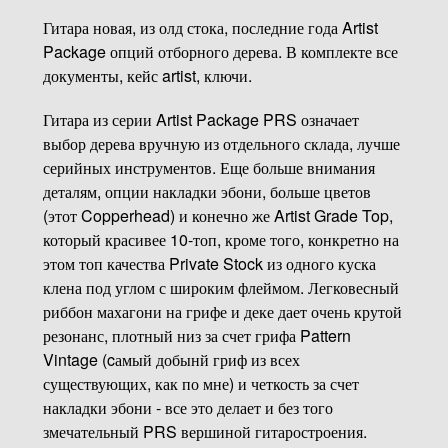
Гитара новая, из олд стока, последние года Artist
Package опций отборного дерева. В комплекте все
документы, кейс artist, ключи.
Гитара из серии Artist Package PRS означает
выбор дерева вручную из отдельного склада, лучше
серийных инструментов. Еще больше внимания
деталям, опции накладки эбони, больше цветов
(этот Copperhead) и конечно же Artist Grade Top,
который красивее 10-топ, кроме того, конкретно на
этом топ качества Private Stock из одного куска
клена под углом с широким флеймом. Легковесный
риббон махагони на грифе и деке дает очень крутой
резонанс, плотный низ за счет грифа Pattern
Vintage (cамый добынй гриф из всех
существующих, как по мне) и четкость за счет
накладки эбони - все это делает и без того
змечательный PRS вершиной гитаростроения.