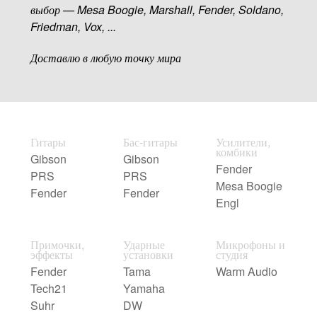
выбор — Mesa Boogie, Marshall, Fender, Soldano,
Friedman, Vox, ...
Доставлю в любую точку мира
Гитары
Бас-гитары
Усилители,
комбики
Gibson
Gibson
Fender
PRS
PRS
Mesa Boogie
Fender
Fender
Engl
Примочки,
Ударные
Микрофоны и
эффекты
установки
студия
Fender
Tama
Warm Audio
Tech21
Yamaha
Suhr
DW