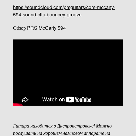
https://soundcloud.com/prsguitars/core-mccarty-
594-sound-clip-bouncey-groove
Обзор PRS McCarty 594
Гитара находится в Днепропетровске! Можно
послушать на хорошем ламповом аппарате на