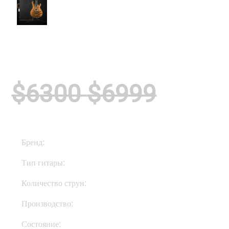
$6300
$6999
Бренд:
PRS
Тип гитары:
Электрогитары
Количество струн:
Шестиструнные
Производство:
США
Состояние:
New