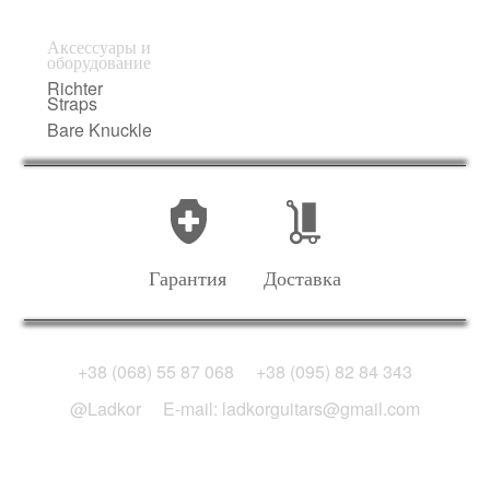
Аксессуары и
оборудование
Richter
Straps
Bare Knuckle
Гарантия
Доставка
+38 (068) 55 87 068
+38 (095) 82 84 343
@Ladkor
E-mail: ladkorguitars@gmail.com