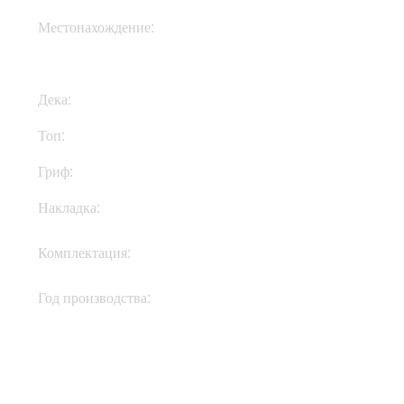
Местонахождение:
В Украине
Дека:
Махагони
Топ:
Клен
Гриф:
Махагони
Накладка:
Эбони
Кейс, документы,
Комплектация:
ключи
Год производства:
2018