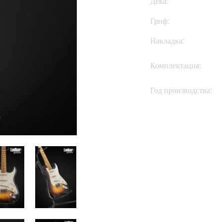
Дека:
Гриф:
Накладка:
Комплектация:
Год производства: