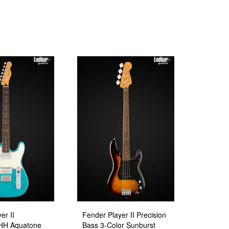
er II
Fender Player II Precision
 HH Aquatone
Bass 3-Color Sunburst