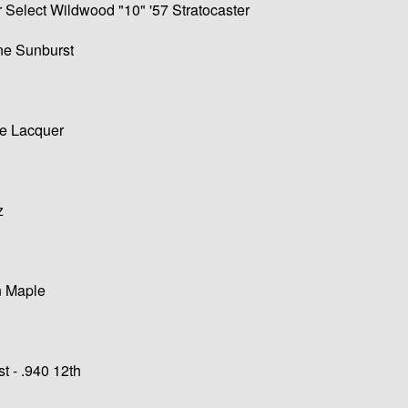
r Select Wildwood "10" '57 Stratocaster
ne Sunburst
se Lacquer
z
n Maple
t - .940 12th