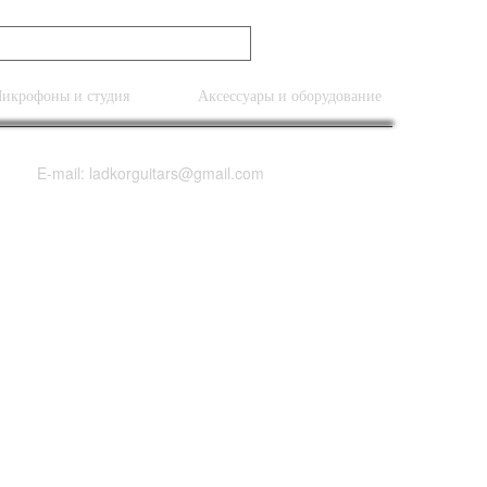
икрофоны и студия
Аксессуары и оборудование
E-mail: ladkorguitars@gmail.com
hn Cruz Dealer
avy Relic