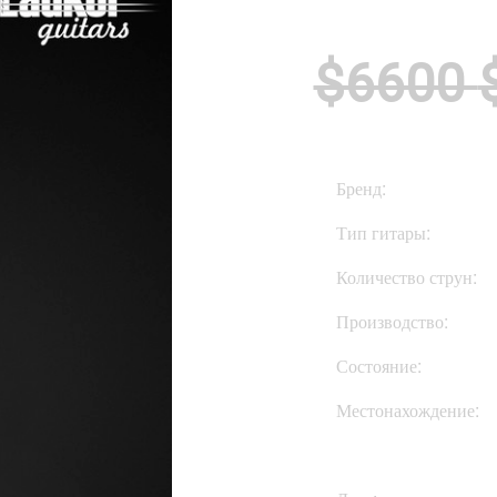
$6600
Бренд:
Тип гитары:
Количество струн:
Производство:
Состояние:
Местонахождение: