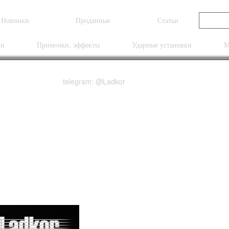
Новинки
Проданные
Статьи
ки
Примочки, эффекты
Ударные установки
М
telegram: @Ladkor
m Shop Masterbuilt Jo
0" ’57 Stratocaster He