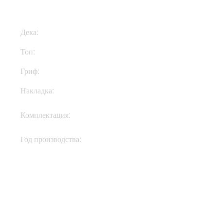
Дека:
Махагони
Топ:
Клен
Гриф:
Клен
Накладка:
Эбони
Кейс, ручка флойда,
Комплектация:
документы, ключи
Год производства:
2009