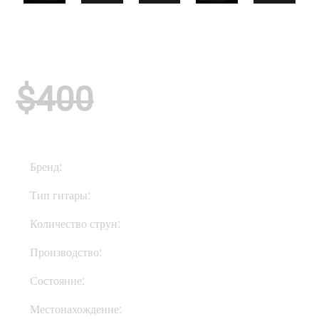
$400
Бренд:
ESP
Тип гитары:
Электрогитары
Количество струн:
Шестиструнные
Производство:
Япония
Состояние:
Used
Местонахождение:
В Украине