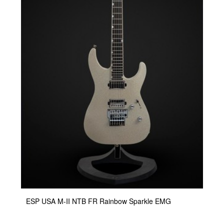
ESP USA M-II NTB FR Rainbow Sparkle EMG