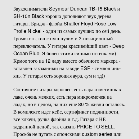
Звукосниматели Seymour Duncan TB-15 Black и
SH-10n Black хорошо дополняют звук дерева
гитары. Бридж - флойд Shaller Floyd Rose Low
Profle Nickel - один из самых лучших по сей день.
Громоксть, тон с пуш-пулом и 3-позиционный
переключатель. У гитары красивейший цвет - Deep
Ocean Blue. Я болен этими синими оттенками)
Крмое того на 12 ладу вместо обычного маркера -
вставлен закзаанный на заводе ESP - символ инь-
янь. У гитары есть хорошая аура, аум и тд))
Состояние гитары хорошее, есть пара отметинок в
лаке, очень мелких, есть пара микроямочек на
ладах, но в целом, на них еше 80 % жизни осталось.
В комплекте идет кейс, сертификат подлинности,
все ключи, ручка флойда и т.д. Гитара с НЕ
задранной ценой, так сказать PRICE TO SELL.
Просьба не путать с японскими custom series или