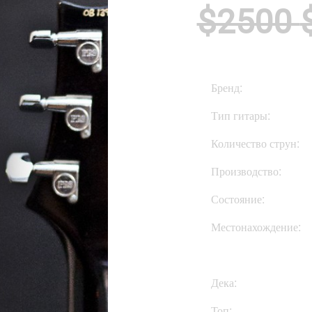
$2500
Бренд:
Тип гитары:
Количество струн:
Производство:
Состояние:
Местонахождение:
Дека:
Топ: