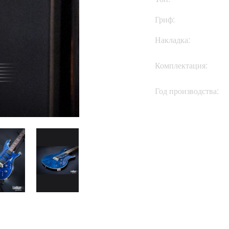
Гриф:
Накладка:
Комплектация:
Год производства: