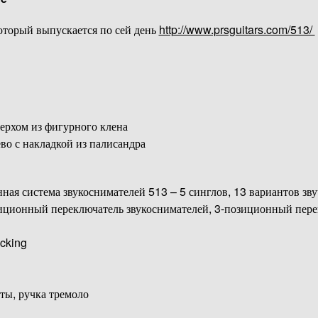
торый выпускается по сей день
http://www.prsguitars.com/513/
верхом из фигурного клена
ево с накладкой из палисандра
ная система звукоснимателей 513 – 5 синглов, 13 вариантов зву
зиционный переключатель звукоснимателей, 3-позиционный пере
ocking
ты, ручка тремоло