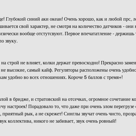
! Глубокий синий аки океан! Очень хорошо, как и любой прс, ле
ивается свой характер, не смотря на количество датчиков - они
изически вообще отстутсвуют. Первое впечататление - держишь
 по звуку.
 на строй не влияет, колки держат превосходно! Прекрасно зам
ы не высокие, самый кайф. Регуляторы расположены очень удобно
ам удобно во всех отношениях. Короче 5 баллов с тремя+!
 злой в бридже, и стратовский на отсечках, огромное сочетание 
учу настроек! Порадовало то, что даже при очень злом перегрузе 
 приятный рык, а не скрежет! Синглы звучат очень чисто, проз
вук коллектива, никого не забивает, звук очень ровный!