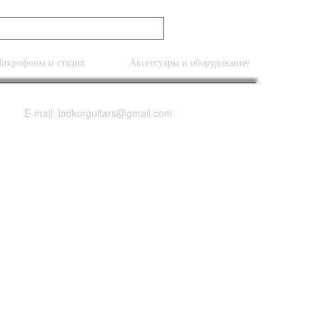
икрофоны и студия
Аксессуары и оборудование
E-mail: ladkorguitars@gmail.com