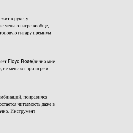
жит в руке, у
 не мешают игре вообще,
 топовую гитару премиум
еняет Floyd Rose(лично мне
, не мешают при игре и
комбинаций, понравился
остается читаемость даже в
рачно. Инструмент