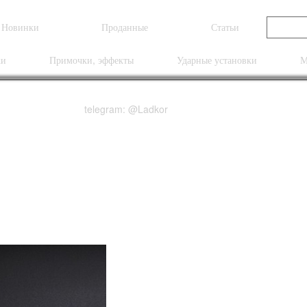
Новинки
Проданные
Статьи
ки
Примочки, эффекты
Ударные установки
М
telegram: @Ladkor
le Blue