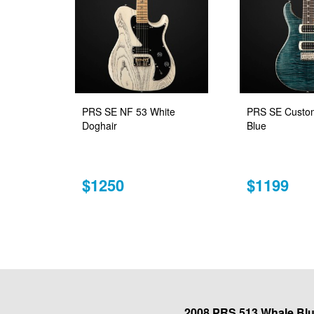
PRS SE NF 53 White
PRS SE Custom
Doghair
Blue
$1250
$1199
2008 PRS 513 Whale Bl