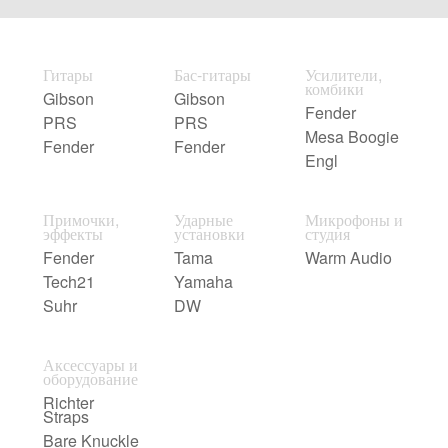
Гитары
Бас-гитары
Усилители,
комбики
Gibson
Gibson
Fender
PRS
PRS
Mesa Boogie
Fender
Fender
Engl
Примочки,
Ударные
Микрофоны и
эффекты
установки
студия
Fender
Tama
Warm Audio
Tech21
Yamaha
Suhr
DW
Аксессуары и
оборудование
Richter
Straps
Bare Knuckle