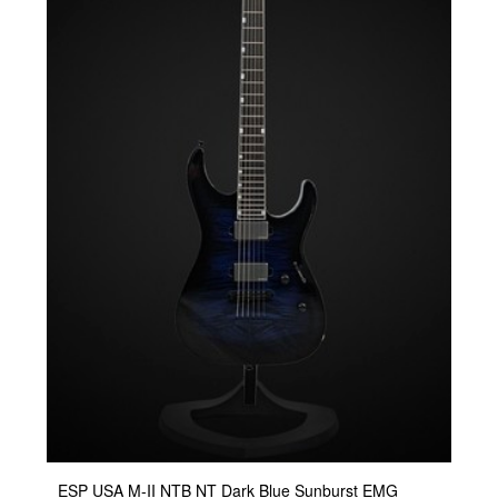
ESP USA M-II NTB NT Dark Blue Sunburst EMG