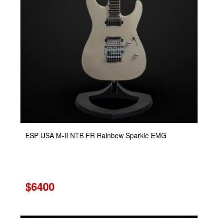
ESP USA M-II NTB FR Rainbow Sparkle EMG
$6400