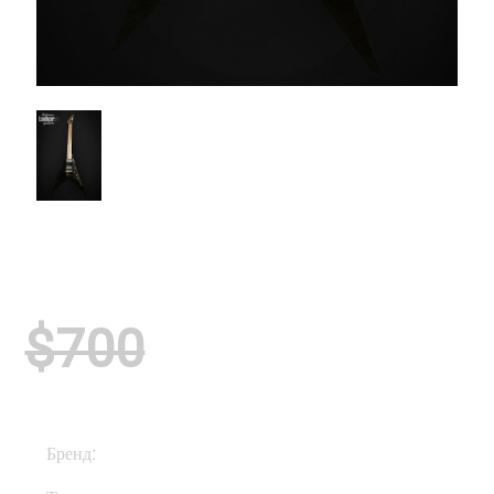
$700
Бренд:
ESP