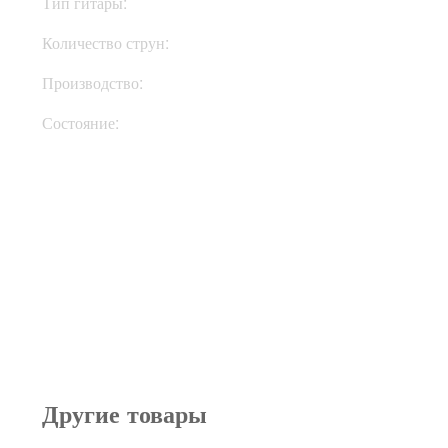
Тип гитары:
Электрогитары
Количество струн:
Шестиструнные
Производство:
Корея
Состояние:
Used
Другие товары