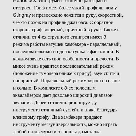
Headstock. Инструмент отлично разыгран и
отстроен. Гриф имеет более узкий профиль, чем у
Stingray
и превосходно ложится в руку, скоростной,
чем-то похож на профиль джаз баса. С обратной
стороны гриф вощеный, приятный в руке. Также в
отличии от 4-ех струнного стингрея имеет 3
режима работы катушек хамбакера - параллельный,
последовательный и одна катушка с фантомной. В
каждом звуке есть свои особенности и прелести. В
миксе очень нравится последовательный режим
(положение тумблера ближе к грифу), звук сбитый,
напористый. Параллельный режим хорош на слэпе
и сольно. В комплекте с 3-ех полосным
эквалайзером дает довольно широкий диапазон
звучания. Дерево отлично резонирует, у
инструмента отличный сустейн и атака благодаря
кленовому грифу. Два хамбакера придают
инструменту мегауниверсальность, можно играть
любой стиль музыки от попсы до металла.