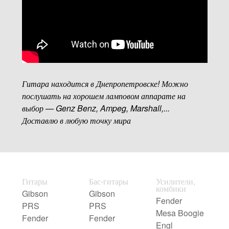
Гитара находится в Днепропетровске! Можно
послушать на хорошем ламповом аппарате на
выбор — Genz Benz, Ampeg, Marshall,...
Доставлю в любую точку мира
Гитары
Бас-гитары
Усилители,
комбики
Gibson
Gibson
Fender
PRS
PRS
Mesa Boogie
Fender
Fender
Engl