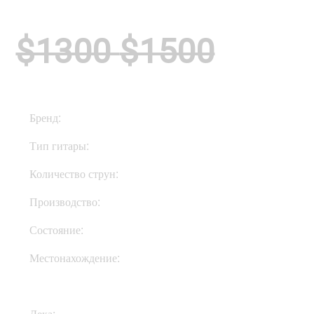
$1300
$1500
Бренд:
Music Man
Тип гитары:
Электрогитары
Количество струн:
Четырехструнные
Производство:
США
Состояние:
Used
Местонахождение:
В Украине
Дека:
Ясень