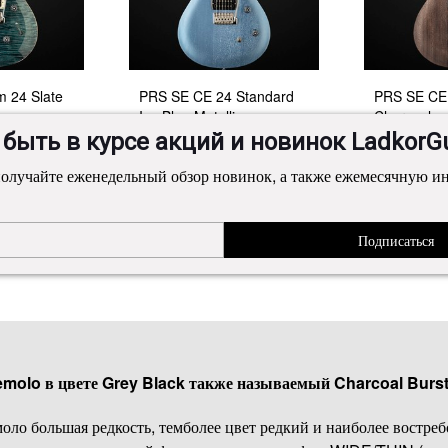
 24 Slate
PRS SE CE 24 Standard
PRS SE CE 
Ice Blue Metallic
Charcoal
 быть в курсе акций и новинок LadkorGu
олучайте еженедельный обзор новинок, а также ежемесячную 
$775
$775
Подписаться
molo в цвете Grey Black также называемый Charcoal Burst
оло большая редкость, темболее цвет редкий и наиболее востре