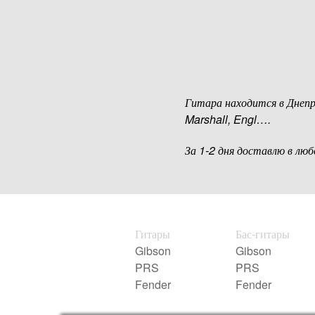
Гитара находится в Днеп
Marshall, Engl….
За 1-2 дня доставлю в лю
Гитары
Бас-гитары
Gibson
Gibson
PRS
PRS
Fender
Fender