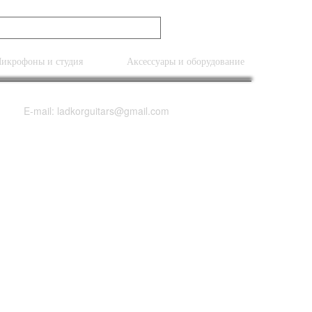
икрофоны и студия
Аксессуары и оборудование
E-mail: ladkorguitars@gmail.com
(Charcoal Burst)