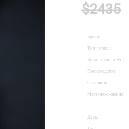
$2435
Бренд:
Тип гитары:
Количество струн:
Производство:
Состояние:
Местонахождение:
Дека:
Топ: