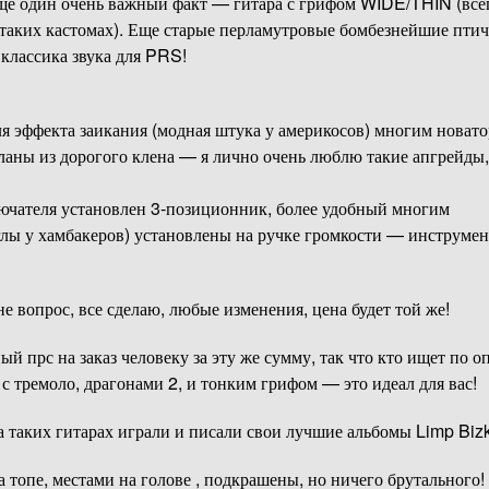
Еще один очень важный факт — гитара с грифом WIDE/THIN (все
 таких кастомах). Еще старые перламутровые бомбезнейшие пти
классика звука для PRS!
ля эффекта заикания (модная штука у америкосов) многим новат
еланы из дорогого клена — я лично очень люблю такие апгрейды
лючателя установлен 3-позиционник, более удобный многим
нглы у хамбакеров) установлены на ручке громкости — инструмен
не вопрос, все сделаю, любые изменения, цена будет той же!
й прс на заказ человеку за эту же сумму, так что кто ищет по 
 тремоло, драгонами 2, и тонким грифом — это идеал для вас!
На таких гитарах играли и писали свои лучшие альбомы Limp Bizk
 топе, местами на голове , подкрашены, но ничего брутального!