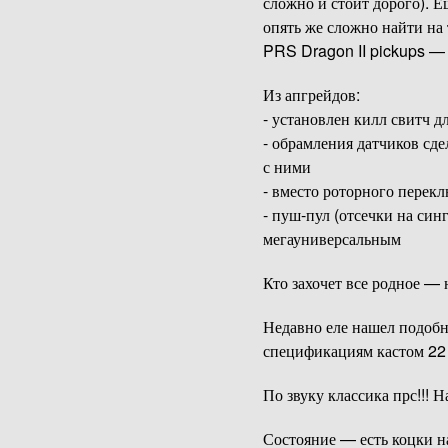
сложно и стоит дорого). 
опять же сложно найти на
PRS Dragon II pickups — 
Из апгрейдов:
- установлен килл свитч д
- обрамления датчиков сд
с ними
- вместо роторного перек
- пуш-пул (отсечки на си
мегауниверсальным
Кто захочет все родное — 
Недавно еле нашел подобны
спецификациям кастом 22 с
По звуку классика прс!!! 
Состояние — есть коцки на