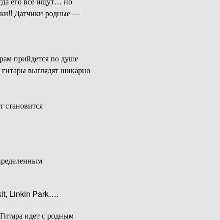
гда его все ищут… но
чки!! Датчики родные —
орам прийдется по душе
, гитары выглядят шикарно
т становится
определенным
it, Linkin Park….
 Гитара идет с родным