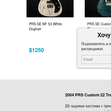
PRS SE NF 53 White
PRS SE Custom
Doghair
Blue
Хочу
Подпишитесь и п
распродажах
$1250
$1199
2004 PRS Custom 22 Tre
22 ладовые кастомы с трем