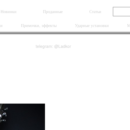
Новинки
Проданные
Статьи
ки
Примочки, эффекты
Ударные установки
М
telegram: @Ladkor
2 Tremolo Grey Black 