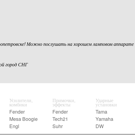
ропетровске! Можно послушать на хорошем ламповом аппарате
бой город СНГ
Усилители,
Примочки,
Ударные
комбики
эффекты
установки
Fender
Fender
Tama
Mesa Boogie
Tech21
Yamaha
Engl
Suhr
DW