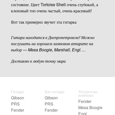
состояние. Цвет Tortoise Shell очень глубокий, а
кленовый топ очень частый, очень красивый!
Вот так примерно звучит эта гитарка
Гитара находится в Днепропетровске! Можно
послушать на хорошем ламповом аппарате на
выбор — Mesa Boogie, Marshall, Engl….
Доставлю в любую точку мира
Гитары
Бас-гитары
Усилители,
комбики
Gibson
Gibson
Fender
PRS
PRS
Mesa Boogie
Fender
Fender
Engl