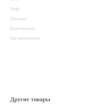
Гриф:
Махагони
Накладка:
Палисандр
Комплектация:
Кейс
Год производства:
2001
Другие товары