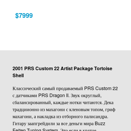
$7999
2001 PRS Custom 22 Artist Package Tortoise
Shell
Классический самый продаваемый PRS Custom 22
с датчиками PRS Dragon II. Звук округлый,
сбалансированный, каждые нотки читаются. Дека
традциионно из махагони с кленовым топом, гриф
махагони, а накладка из отборного палисандра.
Гитару заапгрейдили за все деньги мира Buzz
Feiten Tuning System. Это если в кратце...