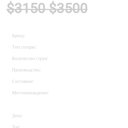
$3150
$3500
Бренд:
PRS
Тип гитары:
Электрогитары
Количество струн:
Шестиструнные
Производство:
США
Состояние:
Used
Местонахождение:
В Украине
Дека:
Махагони
Топ:
Клен