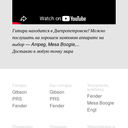
Гитара находится в Днепропетровске! Можно
послушать на хорошем ламповом аппарате на
выбор — Ampeg, Mesa Boogie,...
Доставлю в любую точку мира
Гитары
Бас-гитары
Усилители,
комбики
Gibson
Gibson
Fender
PRS
PRS
Mesa Boogie
Fender
Fender
Engl
Примочки,
Ударные
Микрофоны и