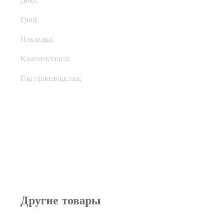
Гриф:
Клен
Накладка:
Палисандр
Комплектация:
Кейс
Год производства:
2000
Другие товары