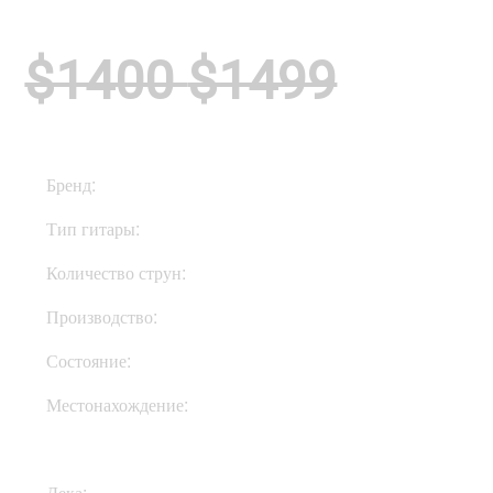
$1400
$1499
Бренд:
Music Man
Тип гитары:
Электрогитары
Количество струн:
Четырехструнные
Производство:
США
Состояние:
Used
Местонахождение:
В Украине
Дека:
Ясень