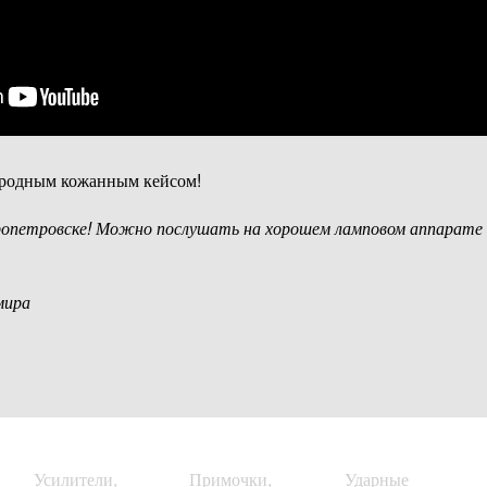
с родным кожанным кейсом!
ропетровске! Можно послушать на хорошем ламповом аппарате
мира
Усилители,
Примочки,
Ударные