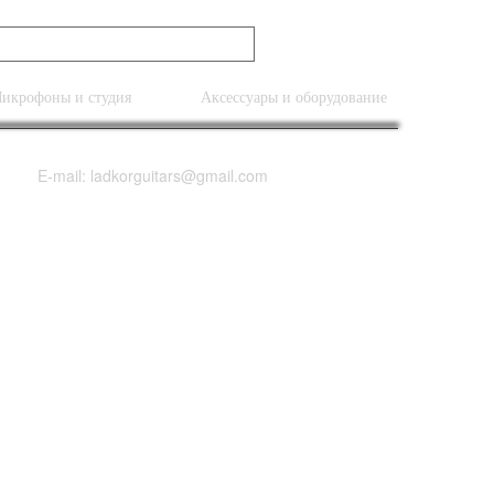
икрофоны и студия
Аксессуары и оборудование
E-mail: ladkorguitars@gmail.com
Teal