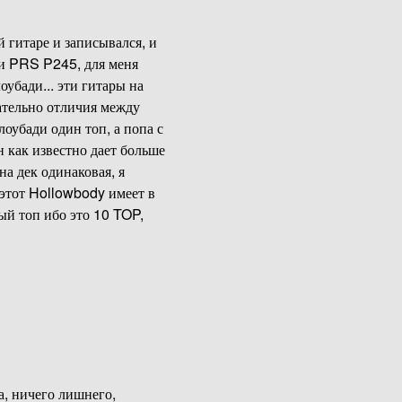
й гитаре и записывался, и
 и PRS P245, для меня
оубади... эти гитары на
сательно отличия между
лоубади один топ, а попа с
н как известно дает больше
на дек одинаковая, я
 этот Hollowbody имеет в
ый топ ибо это 10 TOP,
а, ничего лишнего,