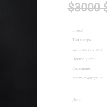
$3000
Бренд:
Тип гитары:
Количество струн:
Производство:
Состояние:
Местонахождение:
Дека: