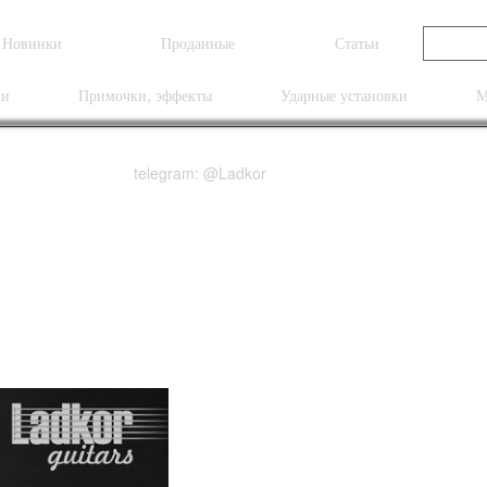
Новинки
Проданные
Статьи
ки
Примочки, эффекты
Ударные установки
М
telegram: @Ladkor
 Hollowbody II 10 TOP 