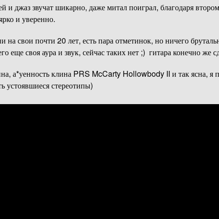
ней и джаз звучат шикарно, даже митал поиграл, благодаря втором
ярко и уверенно.
и на свои почти 20 лет, есть пара отметинок, но ничего брутальн
его еще своя аура и звук, сейчас таких нет ;) гитара конечно же
ина, а*уенность клина PRS McCarty Hollowbody II и так ясна, я
ть устоявшиеся стереотипы)