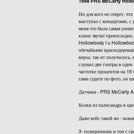
1998 PRS McCarty Hollo
Ни для кого не секрет, что
выступал с концертами, с
меня это была самая униве
клине звучат превосходно,
Hollowbody I и Hollowbody
обечайками краснодеревая,
верха, так ит получилось,
слушал две гиатры в один 
частотке процентов на 15 
сами судите по фото, он ш
Датчики - PRS McCarty A
Колки из палисандра в цвет
Даже кейс такой же - кож
3- позиционник и тон с гр