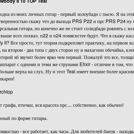
wbody II 10 TOP Teal
 одна из моих личных гитар - первый холоубади с пьезо. Я на это
 уверенностью скажу что до выхода PRS P22 и прс PRS P24 ну
рсальная гитара, но конечно же не стоит солидбади ровнять с хол
 выше всех похвал. п22 и п24 помясистее будут. Что я скажу ка
 II? Все просто, тут теория подкрепляет практику, на первом хо
 на втором - два топа с двух сторон ну и махагони обечайка, кле
 второй хб звучит более ярко чем первый. Пожалуй это все, толщи
аппарат с одними и теми же струнами Elixir - отличие в том, что
больше верха на слух. Ну и этот Teal имеет внешне более красив
икарен!
rchtop
 грифа, птички, вся красота прс.... собственно, как обычно!
анный по форме гитары.
омкостью - все работает, как часы. Для любителей банок - находк