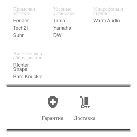
Примочки,
Ударные
Микрофоны и
эффекты
установки
студия
Fender
Tama
Warm Audio
Tech21
Yamaha
Suhr
DW
Аксессуары и
оборудование
Richter
Straps
Bare Knuckle
Гарантия
Доставка