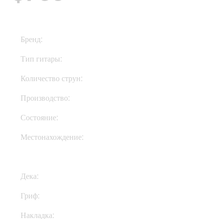
Бренд:
Fender
Тип гитары:
Электрогитары
Количество струн:
Пятиструнные
Производство:
Мексика
Состояние:
Used
Местонахождение:
В Украине
Дека:
Ольха
Гриф:
Клен
Накладка:
Палисандр