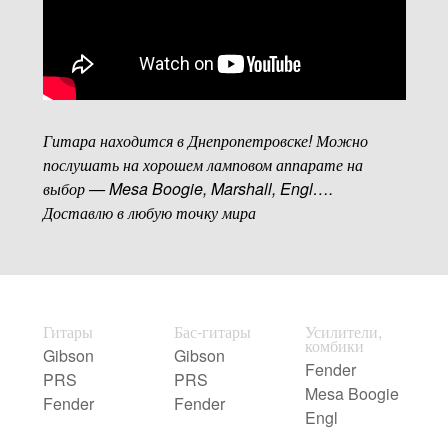
Гитара находится в Днепропетровске! Можно
послушать на хорошем ламповом аппарате на
выбор — Mesa Boogie, Marshall, Engl….
Доставлю в любую точку мира
Гитары
Бас-гитары
Усилители,
комбики
Gibson
Gibson
Fender
PRS
PRS
Mesa Boogie
Fender
Fender
Engl