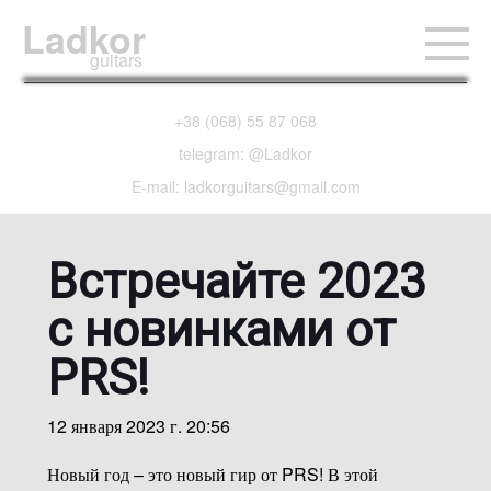
Ladkor
guitars
+38 (068) 55 87 068
telegram: @Ladkor
E-mail: ladkorguitars@gmail.com
Встречайте 2023
с новинками от
PRS!
12 января 2023 г. 20:56
Новый год – это новый гир от PRS! В этой