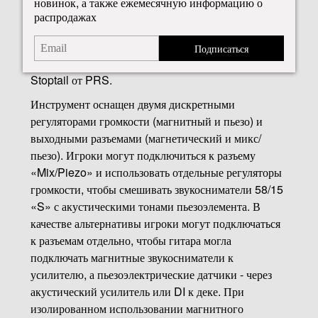
новинок, а также ежемесячную информацию о
акустических, так и электрических тембров в одном
распродажах
инструменте. Дополнительные функции включают
в себя широкий толстый гриф с 22 ладами,
Подписаться
костяной порожек и регулируемый бридж Piezo
Stoptail от PRS.
Инструмент оснащен двумя дискретными
регуляторами громкости (магнитный и пьезо) и
выходными разъемами (магнетический и микс/
пьезо). Игроки могут подключиться к разъему
«Mix/Piezo» и использовать отдельные регуляторы
громкости, чтобы смешивать звукосниматели 58/15
«S» с акустическими тонами пьезоэлемента. В
качестве альтернативы игроки могут подключаться
к разъемам отдельно, чтобы гитара могла
подключать магнитные звукосниматели к
усилителю, а пьезоэлектрические датчики - через
акустический усилитель или DI к деке. При
изолированном использовании магнитного