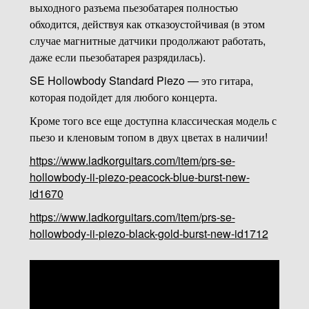
выходного разъема пьезобатарея полностью
обходится, действуя как отказоустойчивая (в этом
случае магнитные датчики продолжают работать,
даже если пьезобатарея разрядилась).
SE Hollowbody Standard Piezo — это гитара,
которая подойдет для любого концерта.
Кроме того все еще доступна классическая модель с
пьезо и кленовым топом в двух цветах в наличии!
https://www.ladkorguitars.com/item/prs-se-
hollowbody-ii-piezo-peacock-blue-burst-new-
id1670
https://www.ladkorguitars.com/item/prs-se-
hollowbody-ii-piezo-black-gold-burst-new-id1712