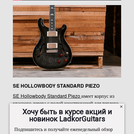
SE HOLLOWBODY STANDARD PIEZO
SE Hollowbody Standard Piezo
имеет корпус из
красного дерева с полой конструкцией для теплого
резонансного звучания. Обладая звукоснимателями
Хочу быть в курсе акций и
58/15 LT «S» и пьезосистемой LR Baggs/PRS, SE
новинок LadkorGuitars
Hollowbody Standard Piezo предоставляет
Подпишитесь и получайте еженедельный обзор
музыкантам универсальность использования как