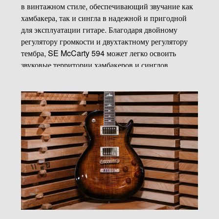
в винтажном стиле, обеспечивающий звучание как
хамбакера, так и сингла в надежной и пригодной
для эксплуатации гитаре. Благодаря двойному
регулятору громкости и двухтактному регулятору
тембра, SE McCarty 594 может легко освоить
звуковые территории хамбакеров и синглов,
поэтому музыканты могут найти все тона, которые
они ищут.
Его звукосниматели 58/15 LT «S» были тщательно
разработаны, чтобы воспроизвести теплый
винтажный тон со сладостью и чистотой.
Цинковый двухкомпонентный бридж и колки в
винтажном стиле закрепляют SE McCarty 594 и
остаются верными своему винтажному стилю, в то
время как классическая форма корпуса PRS и
инкрустации в виде птиц добавляют намек на
современный стиль этому классическому набору
функций. Другие особенности включают