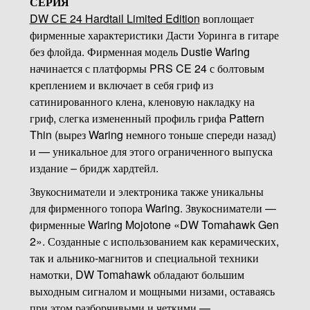
СЕРИЯ
DW CE 24 Hardtail Limited Edition
воплощает
фирменные характеристики Дасти Уоринга в гитаре
без флойда. Фирменная модель Dustie Waring
начинается с платформы PRS CE 24 с болтовым
креплением и включает в себя гриф из
сатинированного клена, кленовую накладку на
гриф, слегка измененный профиль грифа Pattern
Thin (вырез Waring немного тоньше спереди назад)
и — уникальное для этого ограниченного выпуска
издание – бридж хардтейл.
Звукосниматели и электроника также уникальны
для фирменного топора Waring. Звукосниматели —
фирменные Waring Mojotone «DW Tomahawk Gen
2». Созданные с использованием как керамических,
так и альнико-магнитов и специальной техники
намотки, DW Tomahawk обладают большим
выходным сигналом и мощными низами, оставаясь
при этом разборчивыми и четкими —