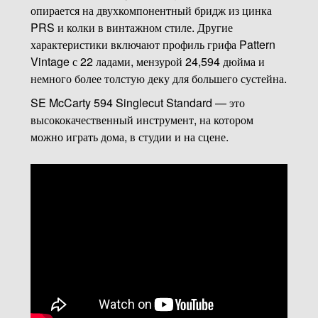
сустейна.
опирается на двухкомпонентный бридж из цинка
PRS и колки в винтажном стиле. Другие
SE McCarty 594 Singlecut, созданный, чтобы
характеристики включают профиль грифа Pattern
захватить сердце семейства инструментов McCarty,
Vintage с 22 ладами, мензурой 24,594 дюйма и
представляет собой высококачественный
немного более толстую деку для большего сустейна.
инструмент «рабочая лошадка». SC594 всегда был
и остается моей самой любимой моделью PRS!
SE McCarty 594 Singlecut Standard — это
высококачественный инструмент, на котором
можно играть дома, в студии и на сцене.