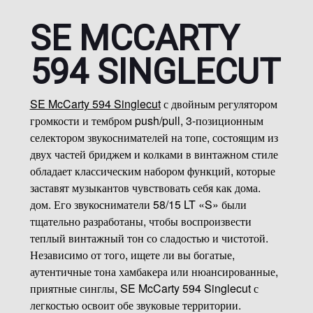
профиль грифа Pattern Vintage с 22 ладами и
немного более толстую деку для большего сустейна.
SE MCCARTY
SE McCarty 594, созданный для того, чтобы
594 SINGLECUT
запечатлеть сердце семейства инструментов
McCarty, представляет собой высококачественный
инструмент «рабочая лошадка».
SE McCarty 594 Singlecut
с двойным регулятором
громкости и тембром push/pull, 3-позиционным
селектором звукоснимателей на топе, состоящим из
двух частей бриджем и колками в винтажном стиле
обладает классическим набором функций, которые
заставят музыкантов чувствовать себя как дома.
дом. Его звукосниматели 58/15 LT «S» были
тщательно разработаны, чтобы воспроизвести
теплый винтажный тон со сладостью и чистотой.
Независимо от того, ищете ли вы богатые,
аутентичные тона хамбакера или нюансированные,
приятные синглы, SE McCarty 594 Singlecut с
легкостью освоит обе звуковые территории.