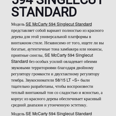
STANDARD
SE MCCARTY 594 SINGLECUT
SE McCarty 594 Singlecut
с двойным регулятором
громкости и тембром push/pull, 3-позиционным
Модель
SE McCarty 594 Singlecut Standard
селектором звукоснимателей на топе, состоящим из
представляет собой вариант полностью из красного
двух частей бриджем и колками в винтажном стиле
дерева для этой универсальной платформы в
обладает классическим набором функций, которые
винтажном стиле. Независимо от того, ищете ли вы
заставят музыкантов чувствовать себя как дома. Его
богатые, аутентичные тона хамбакера или нюансы,
звукосниматели 58/15 LT «S» были тщательно
приятные синглы, SE McCarty 594 Singlecut
разработаны, чтобы воспроизвести теплый
Standard без особых усилий овладевает обеими
винтажный тон со сладостью и чистотой.
звуковыми территориями благодаря двойному
Независимо от того, ищете ли вы богатые,
регулятору громкости и двухтактному регулятору
аутентичные тона хамбакера или нюансированные,
тембра. Звукосниматели 58/15 LT «S» были
приятные синглы, SE McCarty 594 Singlecut с
тщательно разработаны, чтобы воспроизвести
легкостью освоит обе звуковые территории.
теплый винтажный тон со сладостью и ясностью, а
корпус из красного дерева обеспечивает красивый
Другие характеристики включают профиль грифа
средний диапазон и утонченную эстетику.
Pattern Vintage с 22 ладами, мензурой 24,594
дюйма и немного более толстую деку для большего
Модель SE McCarty 594 Singlecut Standard