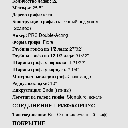
Количество ладов:
22
Мензура:
25.5”
Дерево грифа:
клен
Конструкция грифа:
склеенный под углом
(Scarfed)
Анкер:
PRS Double-Acting
Форма грифа:
Fiore
Глубина грифа на 1/2 лада:
27/32”
Глубина грифа на 12 1/2 лада:
31/32”
Ширина грифа у порожка:
1 21/32”
Ширина грифа у корпуса:
2 1/4”
Материал накладки грифа:
палисандр
Радиус накладки:
10”
Инкрустация:
Birds (Птицы)
Логотип на голове грифа:
Signature, декаль
СОЕДИНЕНИЕ ГРИФ/КОРПУС
Тип соединения:
Bolt-On (прикрученный гриф)
ПОКРЫТИЕ