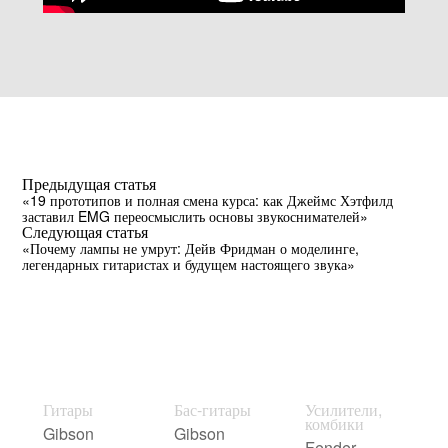
Предыдущая статья
«19 прототипов и полная смена курса: как Джеймс Хэтфилд
заставил EMG переосмыслить основы звукоснимателей»
Следующая статья
«Почему лампы не умрут: Дейв Фридман о моделинге,
легендарных гитаристах и будущем настоящего звука»
Гитары
Бас-гитары
Усилители,
комбики
Gibson
Gibson
Fender