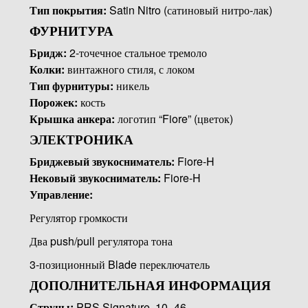
Тип покрытия:
Satin Nitro (сатиновый нитро-лак)
ФУРНИТУРА
Бридж:
2-точечное стальное тремоло
Колки:
винтажного стиля, с локом
Тип фурнитуры:
никель
Порожек:
кость
Крышка анкера:
логотип “Fiore” (цветок)
ЭЛЕКТРОНИКА
Бриджевый звукосниматель:
Fiore-H
Нековый звукосниматель:
Fiore-H
Управление:
Регулятор громкости
Два push/pull регулятора тона
3-позиционный Blade переключатель
ДОПОЛНИТЕЛЬНАЯ ИНФОРМАЦИЯ
Струны:
PRS
Signature, 10–46