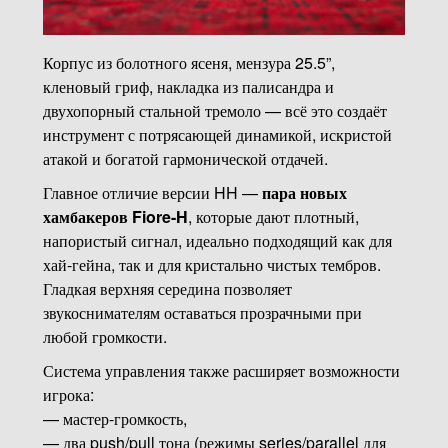
Корпус из болотного ясеня, мензура 25.5”,
кленовый гриф, накладка из палисандра и
двухопорный стальной тремоло — всё это создаёт
инструмент с потрясающей динамикой, искристой
атакой и богатой гармонической отдачей.
Главное отличие версии HH —
пара новых
хамбакеров Fiore-H
, которые дают плотный,
напористый сигнал, идеально подходящий как для
хай-гейна, так и для кристально чистых тембров.
Гладкая верхняя середина позволяет
звукоснимателям оставаться прозрачными при
любой громкости.
Система управления также расширяет возможности
игрока:
— мастер-громкость,
— два push/pull тона (режимы series/parallel для