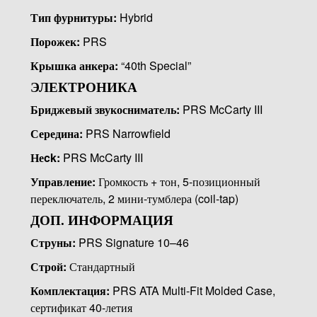
Тип фурнитуры:
Hybrid
Порожек:
PRS
Крышка анкера:
“40th Special”
ЭЛЕКТРОНИКА
Бриджевый звукосниматель:
PRS McCarty III
Середина:
PRS Narrowfield
Неck:
PRS McCarty III
Управление:
Громкость + тон, 5-позиционный
переключатель, 2 мини-тумблера (coil-tap)
ДОП. ИНФОРМАЦИЯ
Струны:
PRS Signature 10–46
Строй:
Стандартный
Комплектация:
PRS ATA Multi-Fit Molded Case,
сертификат 40-летия