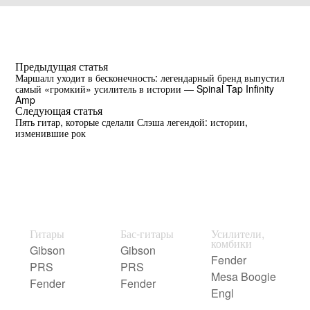
Предыдущая статья
Маршалл уходит в бесконечность: легендарный бренд выпустил
самый «громкий» усилитель в истории — Spinal Tap Infinity
Amp
Следующая статья
Пять гитар, которые сделали Слэша легендой: истории,
изменившие рок
Гитары
Бас-гитары
Усилители,
комбики
Gibson
Gibson
Fender
PRS
PRS
Mesa Boogie
Fender
Fender
Engl