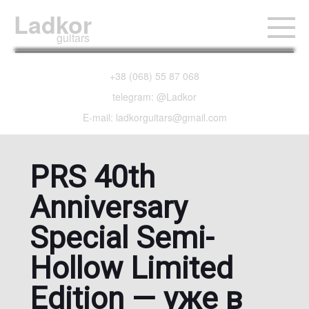
Ladkor
guitars
+38 (068) 55 87 068
telegram: @Ladkor
E-mail: ladkorguitars@gmail.com
PRS 40th
Anniversary
Special Semi-
Hollow Limited
Edition — уже в