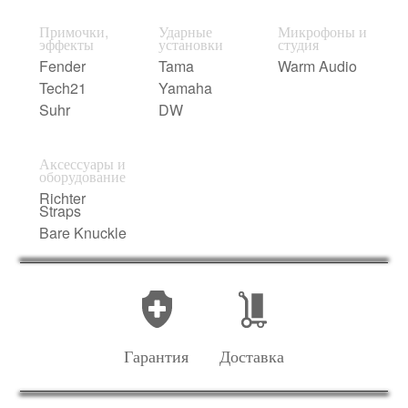
Примочки,
Ударные
Микрофоны и
эффекты
установки
студия
Fender
Tama
Warm Audio
Tech21
Yamaha
Suhr
DW
Аксессуары и
оборудование
Richter
Straps
Bare Knuckle
Гарантия
Доставка