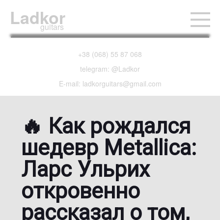
Ladkor
guitars
+38 (068) 55 87 068
telegram: @Ladkor
E-mail: ladkorguitars@gmail.com
🔥 Как рождался
шедевр Metallica:
Ларс Ульрих
откровенно
рассказал о том,