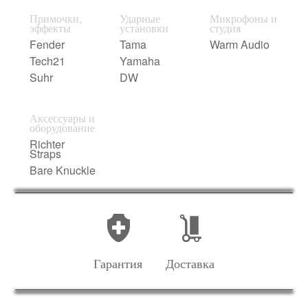
Примочки,
Ударные
Микрофоны и
эффекты
установки
студия
Fender
Tama
Warm Audio
Tech21
Yamaha
Suhr
DW
Аксессуары и
оборудование
Richter
Straps
Bare Knuckle
Гарантия
Доставка