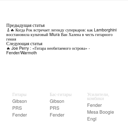
Предыдущая статья
🎸🔥 Когда Рок встречает легенду суперкаров: как Lamborghini
восстановила культовый Miura Ван Халена в честь гитарного
гения
Следующая статья
🔥 Joe Perry : «Гитара необитаемого острова» -
Fender/Warmoth
Гитары
Бас-гитары
Усилители,
комбики
Gibson
Gibson
Fender
PRS
PRS
Mesa Boogie
Fender
Fender
Engl