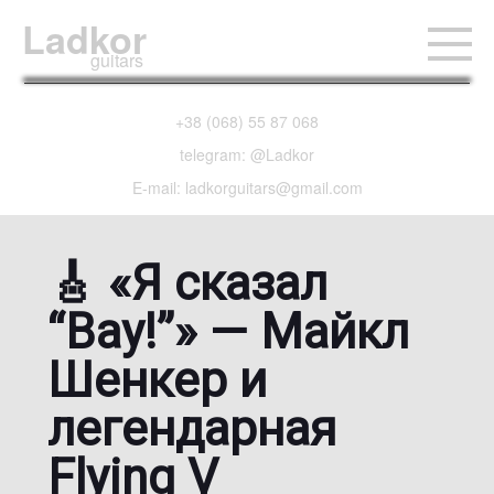
Ladkor
guitars
+38 (068) 55 87 068
telegram: @Ladkor
E-mail: ladkorguitars@gmail.com
🎸 «Я сказал
“Вау!”» — Майкл
Шенкер и
легендарная
Flying V