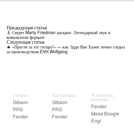
Предыдущая статья
🎸 Секрет Marty Friedman раскрыт: Легендарный звук в
компактном формате
Следующая статья
🔥 «Прости за эту гитару!» — как Эдди Ван Хален лично следил
за производством EVH Wolfgang
Гитары
Бас-гитары
Усилители,
комбики
Gibson
Gibson
Fender
PRS
PRS
Mesa Boogie
Fender
Fender
Engl