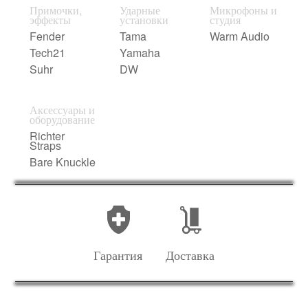
Примочки,
Ударные
Микрофоны и
эффекты
установки
студия
Fender
Tama
Warm Audio
Tech21
Yamaha
Suhr
DW
Аксессуары и
оборудование
Richter
Straps
Bare Knuckle
Гарантия
Доставка