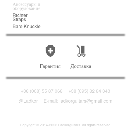
Аксессуары и
оборудование
Richter
Straps
Bare Knuckle
Гарантия
Доставка
+38 (068) 55 87 068
+38 (095) 82 84 343
@Ladkor
E-mail: ladkorguitars@gmail.com
Copyright © 2014-2026 Ladkorguitars. All rights reserved.