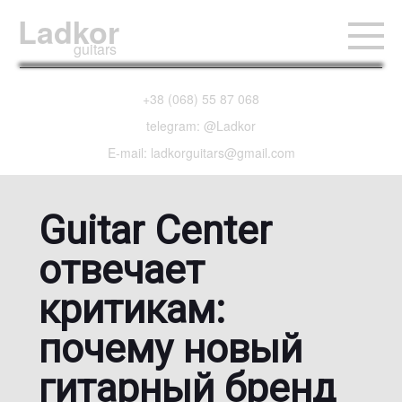
Ladkor
guitars
+38 (068) 55 87 068
telegram: @Ladkor
E-mail: ladkorguitars@gmail.com
Guitar Center
отвечает
критикам:
почему новый
гитарный бренд