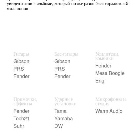
увидел хитов в альбоме, который позже разошёлся тиражом в 5
миллионов
Гитары
Бас-гитары
Усилители,
комбики
Gibson
Gibson
Fender
PRS
PRS
Mesa Boogie
Fender
Fender
Engl
Примочки,
Ударные
Микрофоны и
эффекты
установки
студия
Fender
Tama
Warm Audio
Tech21
Yamaha
Suhr
DW