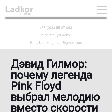
Ladkor
guitars
+38 (068) 55 87 068
telegram: @Ladkor
E-mail: ladkorguitars@gmail.com
Дэвид Гилмор:
почему легенда
Pink Floyd
выбрал мелодию
вместо скорости