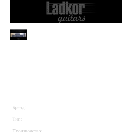
$1499
Бренд:
Genz Benz
Тип:
Голова
Производство:
США