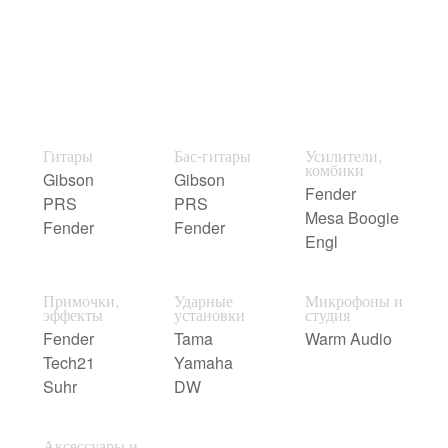
Гитары
Бас-гитары
Усилители,
комбики
Gibson
Gibson
Fender
PRS
PRS
Mesa Boogie
Fender
Fender
Engl
Примочки,
Ударные
Микрофоны и
эффекты
установки
студия
Fender
Tama
Warm Audio
Tech21
Yamaha
Suhr
DW
Аксессуары и