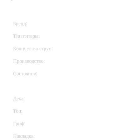
Бренд:
PRS
Тип гитары:
Электрогитары
Количество струн:
Шестиструнные
Производство:
США
Состояние:
Used
Дека:
Махагони
Топ:
Клен
Гриф:
Махагони
Накладка:
Палисандр