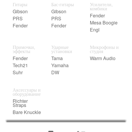
Гитары
Бас-гитары
Усилители,
комбики
Gibson
Gibson
Fender
PRS
PRS
Mesa Boogie
Fender
Fender
Engl
Примочки,
Ударные
Микрофоны и
эффекты
установки
студия
Fender
Tama
Warm Audio
Tech21
Yamaha
Suhr
DW
Аксессуары и
оборудование
Richter
Straps
Bare Knuckle