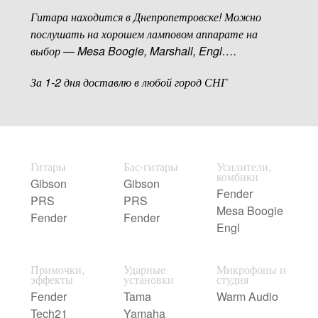
Гитара находится в Днепропетровске! Можно
послушать на хорошем ламповом аппарате на
выбор — Mesa Boogie, Marshall, Engl….
За 1-2 дня доставлю в любой город СНГ
Гитары
Бас-гитары
Усилители,
комбики
Gibson
Gibson
Fender
PRS
PRS
Mesa Boogie
Fender
Fender
Engl
Примочки,
Ударные
Микрофоны и
эффекты
установки
студия
Fender
Tama
Warm Audio
Tech21
Yamaha