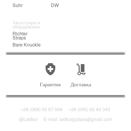
Suhr
DW
Аксессуары и
оборудование
Richter
Straps
Bare Knuckle
Гарантия
Доставка
+38 (068) 55 87 068
+38 (095) 82 84 343
@Ladkor
E-mail: ladkorguitars@gmail.com