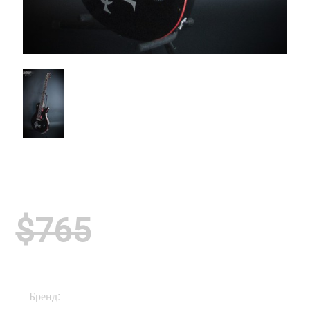
$765
Бренд:
PRS