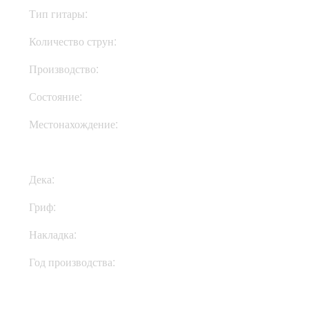
Тип гитары:
Электрогитары
Количество струн:
Шестиструнные
Производство:
Корея
Состояние:
Used
Местонахождение:
В Украине
Дека:
Махагони
Гриф:
Клен
Накладка:
Эбони
Год производства:
2010