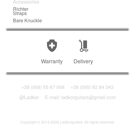
Accessories
Richter
Straps
Bare Knuckle
Warranty
Delivery
+38 (068) 55 87 068
+38 (095) 82 84 343
@Ladkor
E-mail: ladkorguitars@gmail.com
Copyright © 2014-2026 Ladkorguitars. All rights reserved.