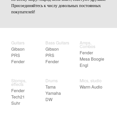
Присоединяйтесь к числу довольных постоянных
покупателей!
Guitars
Bass Guitars
Amps,
Combos
Gibson
Gibson
Fender
PRS
PRS
Mesa Boogie
Fender
Fender
Engl
Stomps,
Drums
Mics, studio
effects
Tama
Warm Audio
Fender
Yamaha
Tech21
DW
Suhr