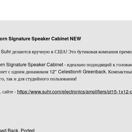
orn Signature Speaker Cabinet NEW
 Suhr делаются вручную в США! Это бутиковая компания преми
n Signature Speaker Cabinet - идеально подходящий к голова
бинет с одним динамиком
12″ Celestion® Greenback. Компактный
о, так и для студийного пользования!
 сайте -
https://www.suhr.com/electronics/amplifiers/pt15-1x12-c
d Back, Ported