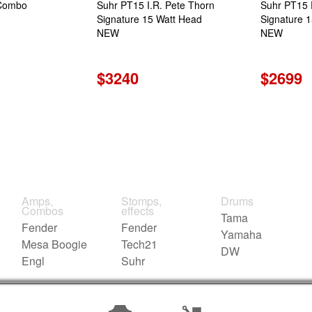
Combo
Suhr PT15 I.R. Pete Thorn
Suhr PT15 
Signature 15 Watt Head
Signature 
NEW
NEW
$3240
$2699
Amps,
Stomps,
Drums
Combos
effects
Tama
Fender
Fender
Yamaha
Mesa Boogie
Tech21
DW
Engl
Suhr