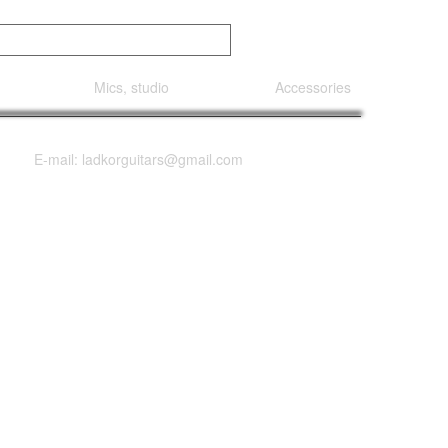
Mics, studio
Accessories
E-mail: ladkorguitars@gmail.com
eaker Cabinet