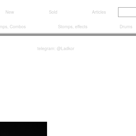
New
Sold
Articles
mps, Combos
Stomps, effects
Drums
telegram: @Ladkor
te Thorn Signature Sp