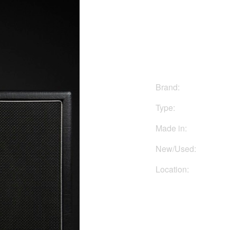
$750
Brand:
Type:
Made in:
New/Used:
Location:
Buy No